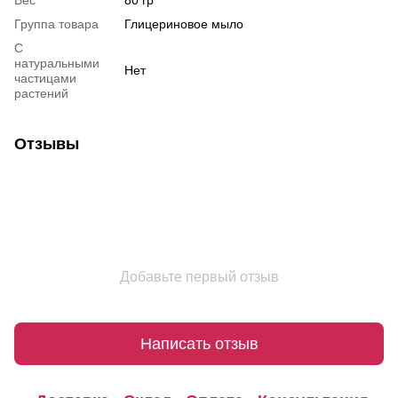
Вес
80 гр
Группа товара
Глицериновое мыло
С
натуральными
Нет
частицами
растений
Отзывы
Добавьте первый отзыв
Написать отзыв