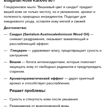
Bulgarian Rose Karlovo 80 г
Глицериновое мыло "Вишневый цвет и сандал" придает
вашей коже не только чистоту, но и увлажнение, аромат и
полезность природных ингредиентов. Подходит для
ежедневного ухода, оставляя кожу мягкой и свежей.
Достоинства:
Сандал
(Santalum Austrocaledonicum Wood Oil)
—
снимает раздражения, оказывает заживляющий и
расслабляющий эффект.
Глицерин
— удерживает влагу, предотвращает сухость и
шелушение.
Вишня
— богата антиоксидантами, которые помогают
защищать кожу от свободных радикалов и предупреждать
старение.
Ароматерапевтический эффект
— дарит приятный
аромат и способствует расслаблению.
Решает проблемы:
Сухость и стянутость кожи после умывания
Раздражение от водопроводной воды