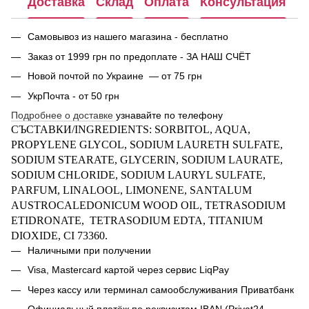
Доставка
Склад
Оплата
Консультация
Самовывоз из нашего магазина - бесплатно
Заказ от 1999 грн по предоплате - ЗА НАШ СЧЁТ
Новой почтой по Украине — от 75 грн
УкрПочта - от 50 грн
Подробнее о доставке
узнавайте по телефону
СЪСТАВКИ/
INGREDIENTS
: SORBITOL, AQUA,
PROPYLENE GLYCOL, SODIUM LAURETH SULFATE,
SODIUM STEARATE, GLYCERIN, SODIUM LAURATE,
SODIUM CHLORIDE, SODIUM LAURYL SULFATE,
P
ARFUM,
LINALOOL
, LIMONENE, SANTALUM
AUSTROCALEDONICUM WOOD OIL, TETRASODIUM
ETIDRONATE, TETRASODIUM EDTA, TITANIUM
DIOXIDE,
CI 73360.
Наличными при получении
Visa, Mastercard
картой через сервис LiqPay
Через кассу или терминал самообслуживания Приватбанк