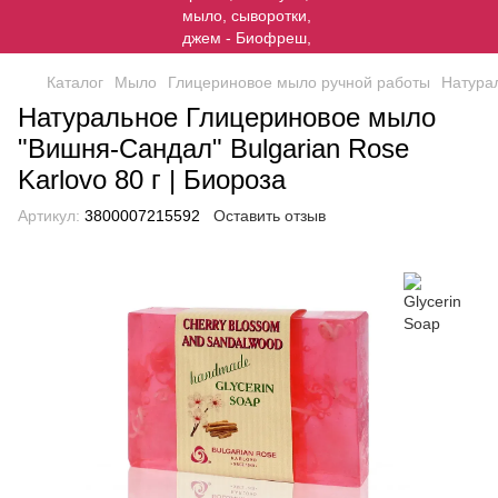
Каталог
Мыло
Глицериновое мыло ручной работы
Натурал
Натуральное Глицериновое мыло
"Вишня-Сандал" Bulgarian Rose
Karlovo 80 г | Биороза
Артикул:
3800007215592
Оставить отзыв