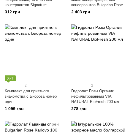
консервантов Signature
консервантов Bulgarian Rose
Bulgarian Rose Karlovo 100 мл
Karlovo 3000 мл
312 грн
2 403 грн
Хит
2
2
Комплект для приятного
Гидролат Розы Органик
знакомства с Биороза номер
нефильтрованный VIA
один
NATURAL BioFresh 200 мл
1 099 грн
278 грн