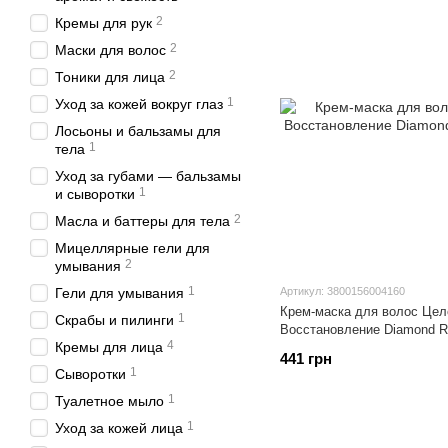
2
Кремы для рук
2
Маски для волос
2
Тоники для лица
1
Уход за кожей вокруг глаз
Лосьоны и бальзамы для
1
тела
Уход за губами — бальзамы
1
и сыворотки
2
Масла и баттеры для тела
Мицеллярные гели для
2
умывания
1
Гели для умывания
Артикул: 3800156004160
Крем-маска для волос Цел
1
Скрабы и пилинги
Восстановление Diamond R
4
Кремы для лица
441 грн
1
Сыворотки
1
Туалетное мыло
1
Уход за кожей лица