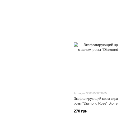
Артикул: 3800156003965
Эксфолирующий крем-скраб для лица с мас
розы "Diamond Rose" Biofre
270 грн