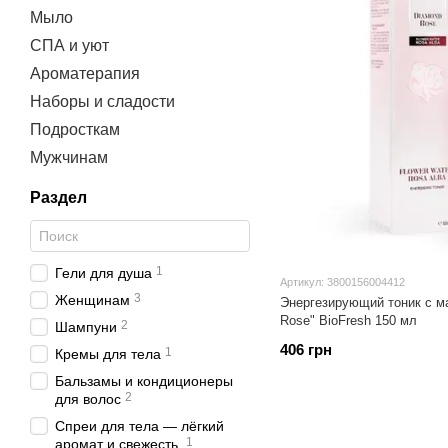
Мыло
СПА и уют
Ароматерапия
Наборы и сладости
Подросткам
Мужчинам
Раздел
1
Гели для душа
Артикул: 3800156004412
3
Женщинам
Энергезирующий тоник с м
Rose" BioFresh 150 мл
2
Шампуни
406 грн
1
Кремы для тела
Бальзамы и кондиционеры
2
для волос
Спреи для тела — лёгкий
1
аромат и свежесть