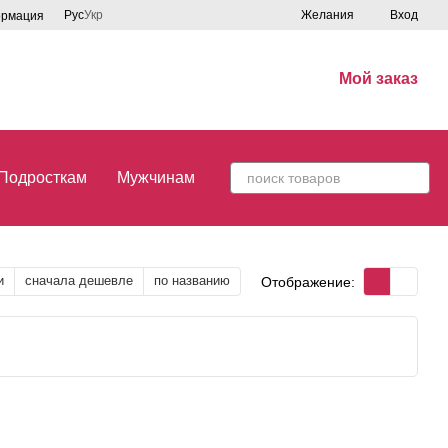
Рус
Укр
Желания
Вход
ормация
Мой заказ
Подросткам
Мужчинам
и
сначала дешевле
по названию
Отображение: