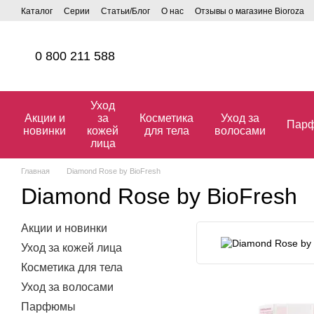
Перейти к основному контенту
Каталог
Серии
Статьи/Блог
О нас
Отзывы о магазине Bioroza
0 800 211 588
Уход
Акции и
за
Косметика
Уход за
Пар
новинки
кожей
для тела
волосами
лица
Главная
Diamond Rose by BioFresh
Diamond Rose by BioFresh
Акции и новинки
Уход за кожей лица
Косметика для тела
Уход за волосами
Парфюмы