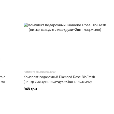
Артикул: 3800156013100
а с
Комплект подарочный Diamond Rose BioFresh
 мл
(пит.кр-сыв.для лица+духи+2шт глиц.мыло)
948 грн