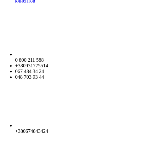
клиентов
0 800 211 588
+380931775514
067 484 34 24
048 703 93 44
+380674843424