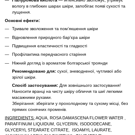
вологу в глибоких шарах шкіри, запобігає появі сухості та
лущення.
Основні ефекти:
Тривале зволоження та пом’якшення шкіри
Відновлення природного бар'єра шкіри
Підвищення еластичності та гладкості
Профілактика передчасного старіння
Ніжний догляд із ароматом болгарської троянди
Рекомендовано для:
сухої, зневодненої, чутливої або
зрілої шкіри.
Спосіб застосування:
Для зовнішнього застосування!
Наносити вранці на чисту шкіру обличчя та шиї легкими
масажними рухами.
Зберігання: зберігати у прохолодному та сухому місці, без
прямих сонячних променів.
INGREDIENTS:
AQUA, ROSA DAMASCENA FLOWER WATER ,
PARAFFINUM LIQUIDUM, GLYCERIN, ISODODECANE,
GLYCERYL STEARATE CITRATE, ISOAMYL LAURATE,