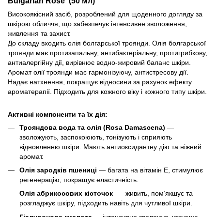
Bulgarian Rose (50 мл)
Високоякісний засіб, розроблений для щоденного догляду за
шкірою обличчя, що забезпечує інтенсивне зволоження,
живлення та захист.
До складу входить олія болгарської троянди. Олія болгарської
троянди має протизапальну, антибактеріальну, протигрибкову,
антиалергійну дії, вирівнює водно-жировий баланс шкіри.
Аромат олії троянди має гармонізуючу, антистресову дії.
Надає натхнення, покращує відносини за рахунок ефекту
ароматерапії. Підходить для кожного віку і кожного типу шкіри.
Активні компоненти та їх дія:
Трояндова вода та олія (Rosa Damascena)
—
зволожують, заспокоюють, тонізують і сприяють
відновленню шкіри. Мають антиоксидантну дію та ніжний
аромат.
Олія зародків пшениці
— багата на вітамін Е, стимулює
регенерацію, покращує еластичність.
Олія абрикосових кісточок
— живить, пом’якшує та
розгладжує шкіру, підходить навіть для чутливої шкіри.
Гіалуронова кислота
— інтенсивно зволожує, утримує