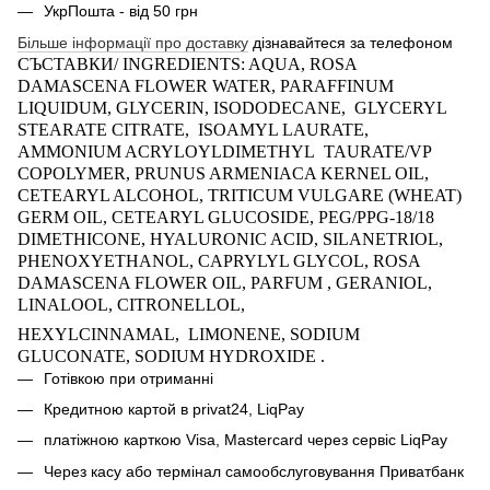
УкрПошта - від 50 грн
Більше інформації про доставку
дізнавайтеся за телефоном
СЪСТАВКИ/ INGREDIENTS: AQUA, ROSA
DAMASCENA FLOWER WATER, PARAFFINUM
LIQUIDUM, GLYCERIN,
ISODODECANE
, GLYCERYL
STEARATE CITRATE, ISOAMYL LAURATE,
AMMONIUM ACRYLOYLDIMETHYL TAURATE/VP
COPOLYMER, PRUNUS ARMENIACA KERNEL OIL,
CETEARYL ALCOHOL, TRITICUM VULGARE (WHEAT)
GERM OIL, CETEARYL GLUCOSIDE, PEG/PPG-18/18
DIMETHICONE, HYALURONIC ACID, SILANETRIOL,
PHENOXYETHANOL, CAPRYLYL GLYCOL, ROSA
DAMASCENA FLOWER OIL, PARFUM , GERANIOL,
LINALOOL, CITRONELLOL,
HEXYLCINNAMAL, LIMONENE, SODIUM
GLUCONATE, SODIUM HYDROXIDE .
Готівкою при отриманні
Кредитною картой в privat24, LiqPay
платіжною карткою Visa, Mastercard через сервіс
LiqPay
Через касу або термінал самообслуговування Приватбанк