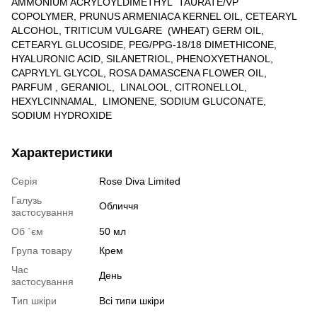
AMMONIUM ACRYLOYLDIMETHYL TAURATE/VP
COPOLYMER, PRUNUS ARMENIACA KERNEL OIL, CETEARYL
ALCOHOL, TRITICUM VULGARE (WHEAT) GERM OIL,
CETEARYL GLUCOSIDE, PEG/PPG-18/18 DIMETHICONE,
HYALURONIC ACID, SILANETRIOL, PHENOXYETHANOL,
CAPRYLYL GLYCOL, ROSA DAMASCENA FLOWER OIL,
PARFUM , GERANIOL, LINALOOL, CITRONELLOL,
HEXYLCINNAMAL, LIMONENE, SODIUM GLUCONATE,
SODIUM HYDROXIDE
Характеристики
Серія
Rose Diva Limited
Галузь
Обличчя
застосування
Об `єм
50 мл
Група товару
Крем
Час
День
застосування
Тип шкіри
Всі типи шкіри