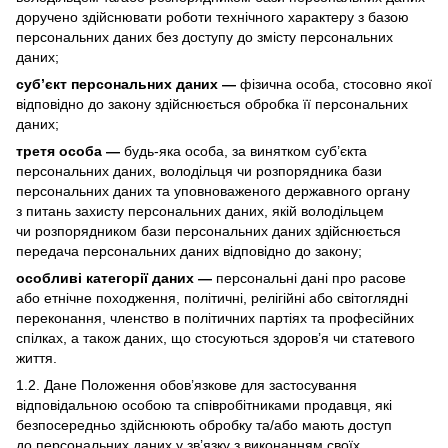
доручено здійснювати роботи технічного характеру з базою
персональних даних без доступу до змісту персональних
даних;
суб’єкт персональних даних —
фізична особа, стосовно якої
відповідно до закону здійснюється обробка її персональних
даних;
третя особа —
будь-яка особа, за винятком суб’єкта
персональних даних, володільця чи розпорядника бази
персональних даних та уповноваженого державного органу
з питань захисту персональних даних, якій володільцем
чи розпорядником бази персональних даних здійснюється
передача персональних даних відповідно до закону;
особливі категорії даних —
персональні дані про расове
або етнічне походження, політичні, релігійні або світоглядні
переконання, членство в політичних партіях та професійних
спілках, а також даних, що стосуються здоров’я чи статевого
життя.
1.2. Дане Положення обов’язкове для застосування
відповідальною особою та співробітниками продавця, які
безпосередньо здійснюють обробку та/або мають доступ
до персональних даних у зв’язку з виконанням своїх