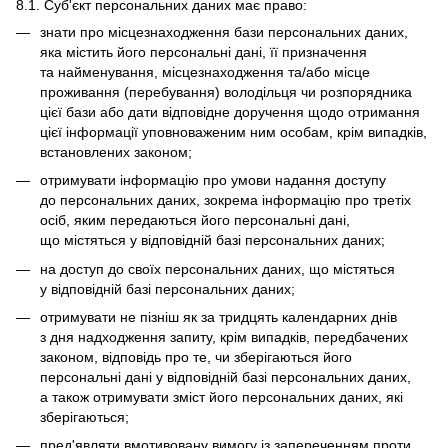
8.1. Суб'єкт персональних даних має право:
знати про місцезнаходження бази персональних даних,
яка містить його персональні дані, її призначення
та найменування, місцезнаходження та/або місце
проживання (перебування) володільця чи розпорядника
цієї бази або дати відповідне доручення щодо отримання
цієї інформації уповноваженим ним особам, крім випадків,
встановлених законом;
отримувати інформацію про умови надання доступу
до персональних даних, зокрема інформацію про третіх
осіб, яким передаються його персональні дані,
що містяться у відповідній базі персональних даних;
на доступ до своїх персональних даних, що містяться
у відповідній базі персональних даних;
отримувати не пізніш як за тридцять календарних днів
з дня надходження запиту, крім випадків, передбачених
законом, відповідь про те, чи зберігаються його
персональні дані у відповідній базі персональних даних,
а також отримувати зміст його персональних даних, які
зберігаються;
пред'являти вмотивовану вимогу із запереченням проти