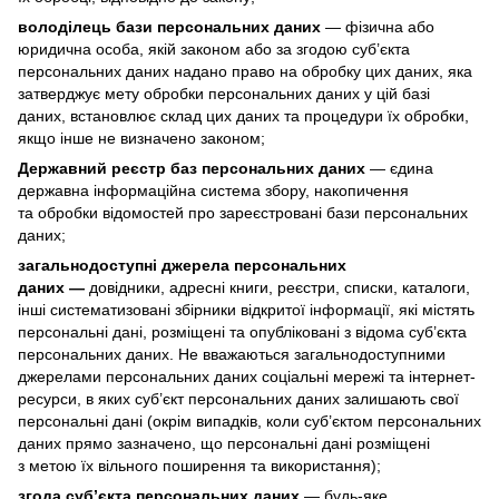
володілець бази персональних даних
— фізична або
юридична особа, якій законом або за згодою суб’єкта
персональних даних надано право на обробку цих даних, яка
затверджує мету обробки персональних даних у цій базі
даних, встановлює склад цих даних та процедури їх обробки,
якщо інше не визначено законом;
Державний реєстр баз персональних даних
— єдина
державна інформаційна система збору, накопичення
та обробки відомостей про зареєстровані бази персональних
даних;
загальнодоступні джерела персональних
даних —
довідники, адресні книги, реєстри, списки, каталоги,
інші систематизовані збірники відкритої інформації, які містять
персональні дані, розміщені та опубліковані з відома суб’єкта
персональних даних. Не вважаються загальнодоступними
джерелами персональних даних соціальні мережі та інтернет-
ресурси, в яких суб’єкт персональних даних залишають свої
персональні дані (окрім випадків, коли суб’єктом персональних
даних прямо зазначено, що персональні дані розміщені
з метою їх вільного поширення та використання);
згода суб’єкта персональних даних
— будь-яке