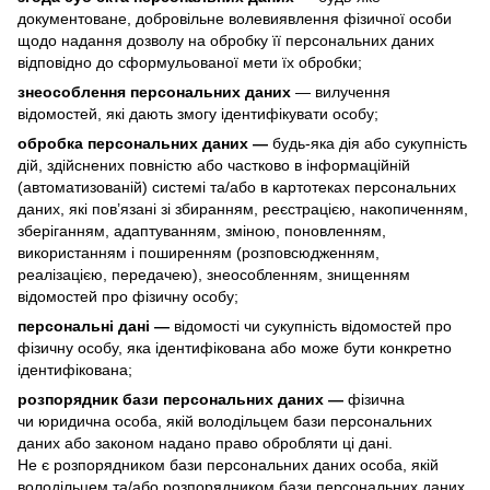
документоване, добровільне волевиявлення фізичної особи
щодо надання дозволу на обробку її персональних даних
відповідно до сформульованої мети їх обробки;
знеособлення персональних даних
— вилучення
відомостей, які дають змогу ідентифікувати особу;
обробка персональних даних —
будь-яка дія або сукупність
дій, здійснених повністю або частково в інформаційній
(автоматизованій) системі та/або в картотеках персональних
даних, які пов’язані зі збиранням, реєстрацією, накопиченням,
зберіганням, адаптуванням, зміною, поновленням,
використанням і поширенням (розповсюдженням,
реалізацією, передачею), знеособленням, знищенням
відомостей про фізичну особу;
персональні дані —
відомості чи сукупність відомостей про
фізичну особу, яка ідентифікована або може бути конкретно
ідентифікована;
розпорядник бази персональних даних —
фізична
чи юридична особа, якій володільцем бази персональних
даних або законом надано право обробляти ці дані.
Не є розпорядником бази персональних даних особа, якій
володільцем та/або розпорядником бази персональних даних