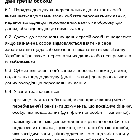
дані третім особам
6.1. Порядок доступу до персональних даних третіх осіб
визначається умовами згоди суб'єкта персональних даних,
наданої володільцю персональних даних на обробку цих
даних, або відповідно до вимог закону.
6.2. Доступ до персональних даних третій особі не надається,
якщо зазначена особа відмовляється взяти на себе
зобов'язання щодо забезпечення виконання вимог Закону
України «Про захист персональних даних» або неспроможна
їх забезпечити.
6.3. Суб'єкт відносин, пов'язаних з персональними даними,
подає запит щодо доступу (далі — запит) до персональних
даних володільцю персональних даних.
6.4. У запиті зазначаються:
прізвище, ім'я та по батькові, місце проживання (місце
перебування) і реквізити документа, що посвідчує фізичну
особу, яка подає запит (для фізичної особи — заявника);
найменування, місцезнаходження юридичної особи, яка
подає запит, посада, прізвище, ім'я та по батькові особи,
яка засвідчує запит; підтвердження того, що зміст запиту
відповідає повноваженням юридичної особи (для