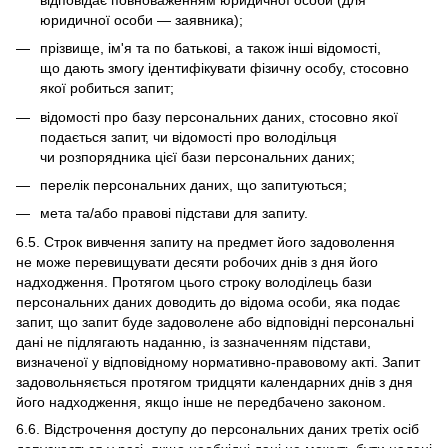
юридичної особи — заявника);
прізвище, ім'я та по батькові, а також інші відомості,
що дають змогу ідентифікувати фізичну особу, стосовно
якої робиться запит;
відомості про базу персональних даних, стосовно якої
подається запит, чи відомості про володільця
чи розпорядника цієї бази персональних даних;
перелік персональних даних, що запитуються;
мета та/або правові підстави для запиту.
6.5. Строк вивчення запиту на предмет його задоволення
не може перевищувати десяти робочих днів з дня його
надходження. Протягом цього строку володілець бази
персональних даних доводить до відома особи, яка подає
запит, що запит буде задоволене або відповідні персональні
дані не підлягають наданню, із зазначенням підстави,
визначеної у відповідному нормативно-правовому акті. Запит
задовольняється протягом тридцяти календарних днів з дня
його надходження, якщо інше не передбачено законом.
6.6. Відстрочення доступу до персональних даних третіх осіб