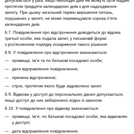
допускається у разі, якщо необхідні дані не можуть бути надані
протягом тридцяти календарних днів з дня надходження
запиту. При цьому загальний термін вирішення питань,
порушених у запиті, не може перевищувати сорока п'яти
календарних днів.
6.7. Повідомлення про відстрочення доводиться до відома
третьої особи, яка подала запит, у письмовій формі
з роз'ясненням порядку оскарження такого рішення.
6.8. У повідомленні про відстрочення зазначаються:
прізвище, ім'я та по батькові посадової особи;
дата відправлення повідомлення;
причина відстрочення;
строк, протягом якого буде задоволено запит.
6.9. Відмова у доступі до персональних даних допускається,
якщо доступ до них заборонено згідно із законом.
6.10. У повідомленні про відмову зазначаються:
прізвище, ім'я, по батькові посадової особи, яка відмовляє
у доступі;
дата відправлення повідомлення;