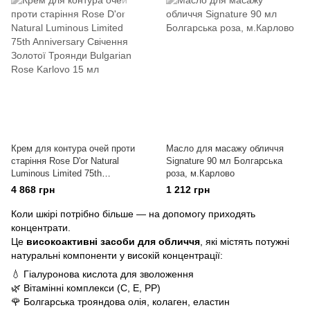
Крем для контура очей проти
Масло для масажу обличчя
старіння Rose D'or Natural
Signature 90 мл Болгарська
Luminous Limited 75th
роза, м.Карлово
Anniversary Свічення Золотої
4 868 грн
1 212 грн
Троянди Bulgarian Rose Karlovo
15 мл
Коли шкірі потрібно більше — на допомогу приходять
концентрати.
Це
високоактивні засоби для обличчя
, які містять потужні
натуральні компоненти у високій концентрації:
💧 Гіалуронова кислота для зволоження
🌿 Вітамінні комплекси (С, Е, РР)
🌹 Болгарська трояндова олія, колаген, еластин