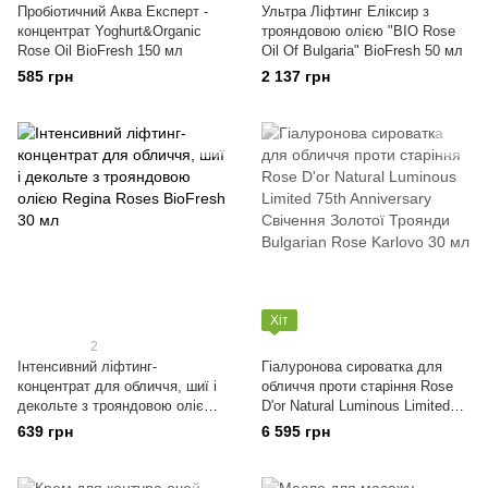
Пробіотичний Аква Експерт -
Ультра Ліфтинг Еліксир з
концентрат Yoghurt&Organic
трояндовою олією "BIO Rose
Rose Oil BioFresh 150 мл
Oil Of Bulgaria" BioFresh 50 мл
585 грн
2 137 грн
Хіт
2
Інтенсивний ліфтинг-
Гіалуронова сироватка для
концентрат для обличчя, шиї і
обличчя проти старіння Rose
декольте з трояндовою олією
D'or Natural Luminous Limited
Regina Roses BioFresh 30 мл
75th Anniversary Свічення
639 грн
6 595 грн
Золотої Троянди Bulgarian
Rose Karlovo 30 мл