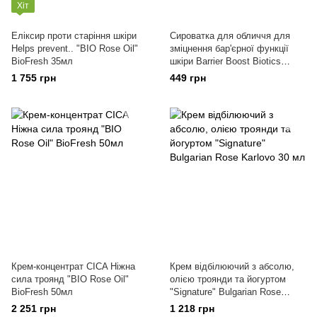
Хіт
Еліксир проти старіння шкіри
Сироватка для обличчя для
Helps prevent.. "BIO Rose Oil"
зміцнення бар'єрної функції
BioFresh 35мл
шкіри Barrier Boost Biotics
Skincyclopedia 30 мл
1 755 грн
449 грн
Крем-концентрат CICA Ніжна
Крем відбілюючий з абсолю,
сила троянд "BIO Rose Oil"
олією троянди та йогуртом
BioFresh 50мл
"Signature" Bulgarian Rose
Karlovo 30 мл
2 251 грн
1 218 грн