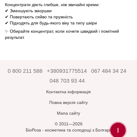
Концентрати діють глибше, ніж звичайні креми:
✔ Зменшують зморшки
✔ Повертають сяйво та пружність
✔ Підходять для будь-якого віку та типу шкіри
✨ Обирайте концентрат, коли хочете швидкий і помітний
результат.
0 800 211 588
+380931775514
067 484 34 24
048 703 93 44
Контактна інформація
Повна версія сайту
Мапа сайту
© 2011—2026
БіоРоза - косметика та солодощі з Болгарії
ЗАПИТАЙТЕ
У БІОРОЗА