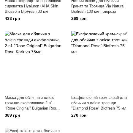
Ніжна ексфолір. та оновлююча
Ніжний скраб для обличчя
сироватка Hyaluron+AHA Skin
Гранат та Троянда Via Natural
Blossom BioFresh 30 мл
Biofresh 100 мл | Біороза
433 грн
269 грн
1
Маска для обличчя з олією
Ексфолюючий крем-скраб для
троянди ексфолююча 2 в1
обличчя з олією троянди
"Rose Original" Bulgarian Rose
"Diamond Rose" Biofresh 75 мл
Karlovo 75мл
389 грн
270 грн