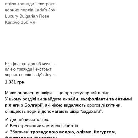
Ексфоліант для обличчя з
олією троянди і екстракт
чорних перлів Lady's Joy
Luxury Bulgarian Rose Karlovo
1 331 грн
160 мл
М’яке оновлення шкіри — це про регулярний пілінг.
У цьому розділі ви знайдете
скраби, ексфоліанти та ензимні
пілінги з Болгарії
, які ніжно видаляють ороговілі клітини,
очищають пори й допомагають шкірі "задихати".
✔ Для обличчя та тіла
✔ Без агресивних частинок і спиртів
✔ Збагачені
трояндовою водою, оліями, йогуртом,