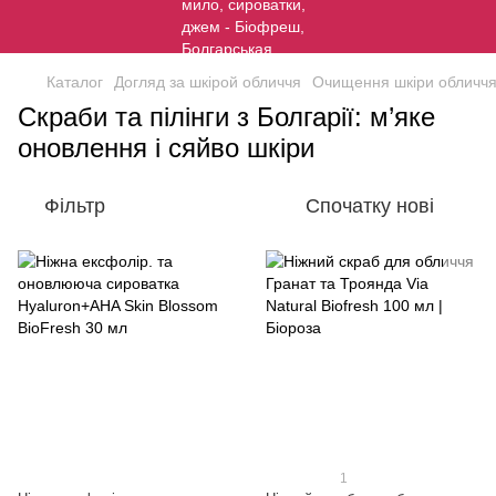
Каталог
Догляд за шкірой обличчя
Очищення шкіри обличч
Скраби та пілінги з Болгарії: м’яке
оновлення і сяйво шкіри
Фільтр
Спочатку нові
1