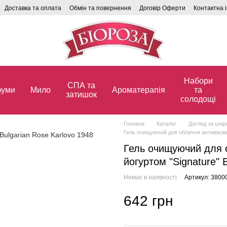
Доставка та оплата
Обмін та повернення
Договір Оферти
Контактна 
Набори
СПА та
уми
Мило
Ароматерапія
та
затишок
солодощі
Головна
Каталог
Догляд за шкі
Гель очищуючий для обличчя антивіковий
Гель очищуючий для о
йогуртом "Signature" 
Немає в наявності
Артикул: 3800
642 грн