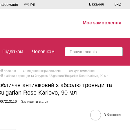
Рус
Укр
Бажання
Вхід
інформація
Моє замовлення
Підліткам
Чоловікам
рой обличчя
Очищення шкіри обличчя
Гелі для вмивання
 з абсолю троянди та йогуртом "Signature"Bulgarian Rose Karlovo, 90 мл
бличчя антивіковий з абсолю троянди та
Bulgarian Rose Karlovo, 90 мл
007213116
Залишити відгук
В бажання