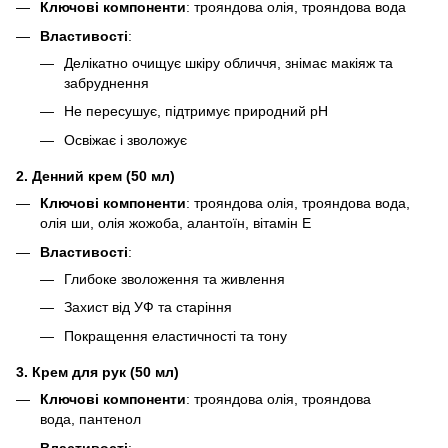
Ключові компоненти
: трояндова олія, трояндова вода
Властивості
:
Делікатно очищує шкіру обличчя, знімає макіяж та
забруднення
Не пересушує, підтримує природний pH
Освіжає і зволожує
2. Денний крем (50 мл)
Ключові компоненти
: трояндова олія, трояндова вода,
олія ши, олія жожоба, алантоїн, вітамін Е
Властивості
:
Глибоке зволоження та живлення
Захист від УФ та старіння
Покращення еластичності та тону
3. Крем для рук (50 мл)
Ключові компоненти
: трояндова олія, трояндова
вода, пантенол
Властивості
: