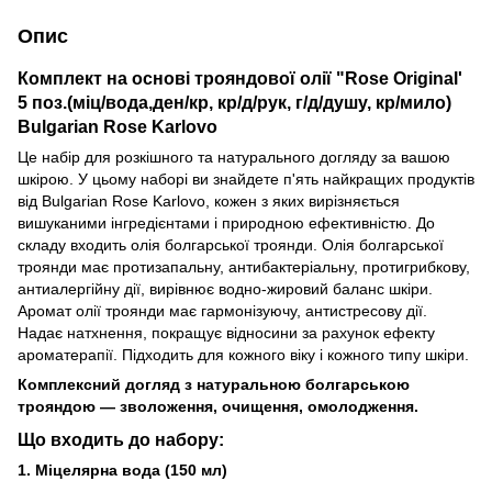
Опис
Комплект на основі трояндової олії "Rose Original'
5 поз.(міц/вода,ден/кр, кр/д/рук, г/д/душу, кр/мило)
Bulgarian Rose Karlovo
Це набір для розкішного та натурального догляду за вашою
шкірою. У цьому наборі ви знайдете п'ять найкращих продуктів
від Bulgarian Rose Karlovo, кожен з яких вирізняється
вишуканими інгредієнтами і природною ефективністю. До
складу входить олія болгарської троянди. Олія болгарської
троянди має протизапальну, антибактеріальну, протигрибкову,
антиалергійну дії, вирівнює водно-жировий баланс шкіри.
Аромат олії троянди має гармонізуючу, антистресову дії.
Надає натхнення, покращує відносини за рахунок ефекту
ароматерапії. Підходить для кожного віку і кожного типу шкіри.
Комплексний догляд з натуральною болгарською
трояндою — зволоження, очищення, омолодження.
Що входить до набору:
1. Міцелярна вода (150 мл)