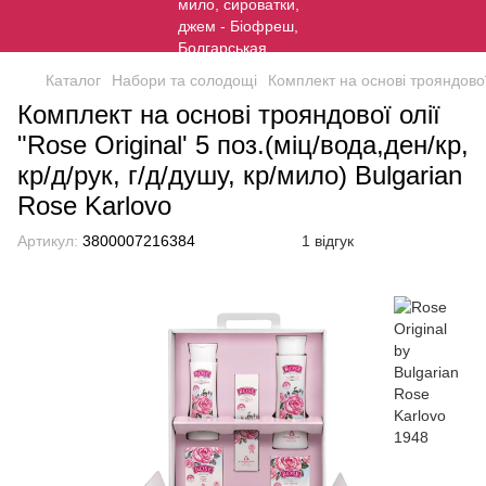
Каталог
Набори та солодощі
Комплект на основі трояндової о
Комплект на основі трояндової олії
"Rose Original' 5 поз.(міц/вода,ден/кр,
кр/д/рук, г/д/душу, кр/мило) Bulgarian
Rose Karlovo
Артикул:
3800007216384
1 відгук