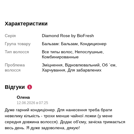
Характеристики
Серія
Diamond Rose by BioFresh
Група товару
Бальзам: Бальзам, Кондиционер
Тип волосся
Все типы волос, Непослушные,
Комбинированные
Проблема
Зміцнення, Відновлювальний, Об `єм,
волосся
Харчування, Для забарвлених
Відгуки
1
Олена
12.06.2026 в 07:25
Дуже гарний кондиціонер. Для нанесення треба брати
невелику кількість - трохи менше чайної ложки (у мене
середня довжина волосся). Додає об'єму, зачіска тримається
весь день. Я дуже задоволена, дякую!