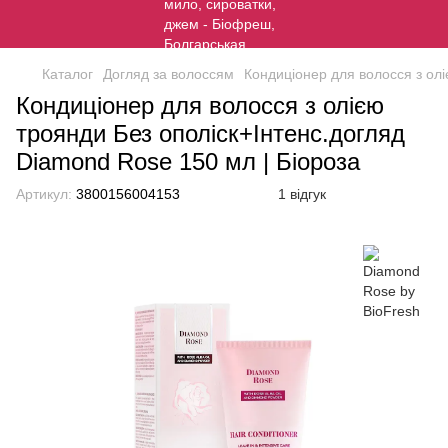
Каталог
Догляд за волоссям
Кондиціонер для волосся з ол
Кондиціонер для волосся з олією
троянди Без ополіск+Інтенс.догляд
Diamond Rose 150 мл | Біороза
Артикул:
3800156004153
1 відгук