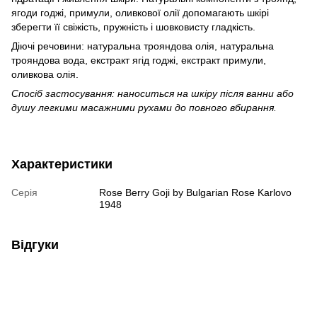
ягоди годжі, примули, оливкової олії допомагають шкірі
зберегти її свіжість, пружність і шовковисту гладкість.
Діючі речовини: натуральна трояндова олія, натуральна
трояндова вода, екстракт ягід годжі, екстракт примули,
оливкова олія.
Спосіб застосування: наноситься на шкіру після ванни або
душу легкими масажними рухами до повного вбирання.
Характеристики
Серія
Rose Berry Goji by Bulgarian Rose Karlovo
1948
Відгуки