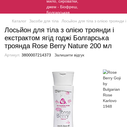
Каталог
Засоби для тіла
Лосьйон для тіла з олією троянди і
Лосьйон для тіла з олією троянди і
екстрактом ягід годжі Болгарська
троянда Rose Berry Nature 200 мл
Артикул:
3800007214373
Залишити відгук