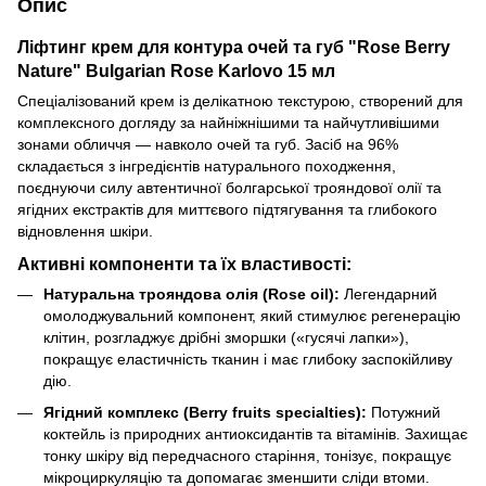
Опис
Ліфтинг крем для контура очей та губ "Rose Berry
Nature" Bulgarian Rose Karlovo 15 мл
Спеціалізований крем із делікатною текстурою, створений для
комплексного догляду за найніжнішими та найчутливішими
зонами обличчя — навколо очей та губ. Засіб на 96%
складається з інгредієнтів натурального походження,
поєднуючи силу автентичної болгарської трояндової олії та
ягідних екстрактів для миттєвого підтягування та глибокого
відновлення шкіри.
Активні компоненти та їх властивості:
Натуральна трояндова олія (Rose oil):
Легендарний
омолоджувальний компонент, який стимулює регенерацію
клітин, розгладжує дрібні зморшки («гусячі лапки»),
покращує еластичність тканин і має глибоку заспокійливу
дію.
Ягідний комплекс (Berry fruits specialties):
Потужний
коктейль із природних антиоксидантів та вітамінів. Захищає
тонку шкіру від передчасного старіння, тонізує, покращує
мікроциркуляцію та допомагає зменшити сліди втоми.