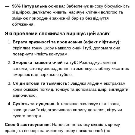
96% Натуральна основа:
Забезпечує високу біосумісність
зі шкірою, делікатно живить, насичує клітини вологою та
зміцнює природний захисний бар'єр без відчуття
обтяження.
Які проблеми споживача вирішує цей засіб:
Втрата пружності та провисання (ефект ліфтингу):
Укріплює тонку шкіру навколо очей і губ, допомагаючи
повернути чіткість контурам.
Зморшки навколо очей та губ:
Розгладжує мімічні
заломи, сіточку зневоднення та зменшує глибину кисетних
зморшок над верхньою губою.
Сліди втоми та тьмяність:
Завдяки ягідним екстрактам
крем освіжає погляд, тонізує та допомагає шкірі виглядати
відпочилою.
Сухість та лущення:
Інтенсивно зволожує ніжні зони,
захищаючи їх від агресивного впливу довкілля, вітру чи
сухого повітря.
Спосіб застосування:
Наносьте невелику кількість крему
вранці та ввечері на очищену шкіру навколо очей (по