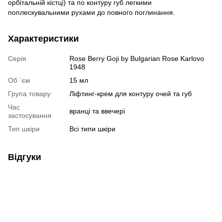
орбітальній кістці) та по контуру губ легкими
поплескувальними рухами до повного поглинання.
Характеристики
Серія
Rose Berry Goji by Bulgarian Rose Karlovo
1948
Об `єм
15 мл
Група товару
Ліфтинг-крем для контуру очей та губ
Час
вранці та ввечері
застосування
Тип шкіри
Всі типи шкіри
Відгуки