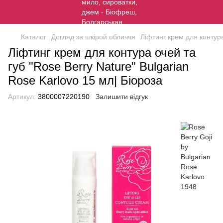
Каталог
Догляд за шкірой обличчя
Ліфтинг крем для контура
Ліфтинг крем для контура очей та
губ "Rose Berry Nature" Bulgarian
Rose Karlovo 15 мл| Біороза
Артикул:
3800007220190
Залишити відгук