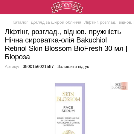
Каталог
Догляд за шкірой обличчя
Ліфтінг, розглад., віднов
Ліфтінг, розглад., віднов. пружність
Нічна сироватка-олія Bakuchiol
Retinol Skin Blossom BioFresh 30 мл |
Біороза
Артикул:
3800156021587
Залишити відгук