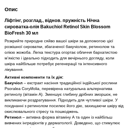
Опис
Ліфтінг, розглад., віднов. пружність Нічна
сироватка-олія Bakuchiol Retinol Skin Blossom
BioFresh 30 мл
Розкрийте природне сяйво вашої шкіри за допомогою цієї
розкішної сироватки, збагаченої бакучіолом, ретинолом та
олією жожоба. Легка текстура огортає обличчя бархатистою
м'якістю і ідеально підходить для вечірнього догляду, коли
шкіра найбільше потребує регенерації та інтенсивного
лікування.
Активні компоненти та їх дія:
Бакучіол
– екстракт насіння традиційної індійської рослини
Psoralea Corylifolia, перевірена натуральна альтернатива
ретинолу (вітамін А). Зменшує глибину дрібних зморшок, не
викликаючи роздратування. Підходить для чутливої ​​шкіри. У
поєднанні з ретинолом посилює його дію, захищаючи шкіру від
окислювального стресу та пошкоджень.
Ретинол
– активна форма вітаміну А та один із найбільш
вивчених інгредієнтів у дерматології. Доведено, що стимулює