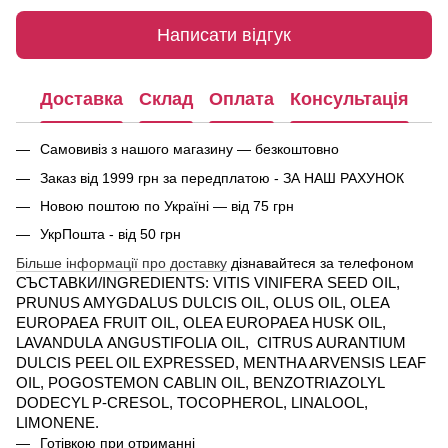
Написати відгук
Доставка
Склад
Оплата
Консультація
Самовивіз з нашого магазину — безкоштовно
Заказ від 1999 грн за передплатою - ЗА НАШ РАХУНОК
Новою поштою по Україні — від 75 грн
УкрПошта - від 50 грн
Більше інформації про доставку
дізнавайтеся за телефоном
СЪСТАВКИ/
INGREDIENTS
:
VITIS
VINIFERA
SEED
OIL
,
PRUNUS AMYGDALUS DULCIS OIL, OLUS OIL,
OLEA
EUROPAEA
FRUIT
OIL
, OLEA EUROPAEA HUSK OIL,
LAVANDULA
ANGUSTIFOLIA
OIL
, CITRUS AURANTIUM
DULCIS PEEL OIL EXPRESSED, MENTHA ARVENSIS LEAF
OIL,
POGOSTEMON
CABLIN
OIL
,
BENZOTRIAZOLYL
DODECYL P-CRESOL,
T
OCOPHEROL,
LINALOOL
,
LIMONENE
.
Готівкою при отриманні