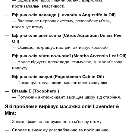
— Відновлює гідроліпідний баланс шкіри, має
протизапальні властивості.
Ефірна олія лаванди (Lavandula Angustifolia Oil)
— Заспокоює нервову систему, розслабляє м'язи,
полегшує втому.
Ефірна олія апельсина (Citrus Aurantium Dulcis Peel
Oil)
— Освіжає, покращує настрій, активізує кровообіг.
Ефірна олія м'яти польової (Mentha Arvensis Leaf Oil)
— Надає відчуття прохолоди, стимулює, знімає м'язову
напругу.
Ефірна олія пачулі (Pogostemon Cablin Oil)
— Покращує тонус шкіри, має антисептичну дію.
Вітамін Е (Tocopherol)
— Потужний антиоксидант, захищає шкіру від старіння.
Які проблеми вирішує масажна олія Lavender &
Mint:
Знімає фізичне напруження та м'язову втому
Сприяє швидкому розслабленню та поліпшенню