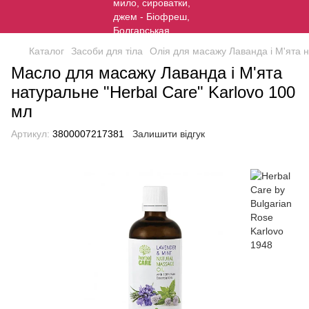
Каталог
Засоби для тіла
Олія для масажу Лаванда і М'ята н
Масло для масажу Лаванда і М'ята
натуральне "Herbal Care" Karlovo 100
мл
Артикул:
3800007217381
Залишити відгук