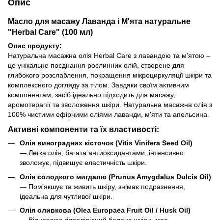
Опис
Масло для масажу Лаванда і М'ята натуральне
"Herbal Care" (100 мл)
Опис продукту:
Натуральна масажна олія Herbal Care з лавандою та м’ятою –
це унікальне поєднання рослинних олій, створене для
глибокого розслаблення, покращення мікроциркуляції шкіри та
комплексного догляду за тілом. Завдяки своїм активним
компонентам, засіб ідеально підходить для масажу,
аромотерапії та зволоження шкіри. Натуральна масажна олія з
100% чистими ефірними оліями лаванди, м'яти та апельсина.
Активні компоненти та їх властивості:
Олія виноградних кісточок (Vitis Vinifera Seed Oil)
— Легка олія, багата антиоксидантами, інтенсивно
зволожує, підвищує еластичність шкіри.
Олія солодкого мигдалю (Prunus Amygdalus Dulcis Oil)
— Пом’якшує та живить шкіру, знімає подразнення,
ідеальна для чутливої шкіри.
Олія оливкова (Olea Europaea Fruit Oil / Husk Oil)