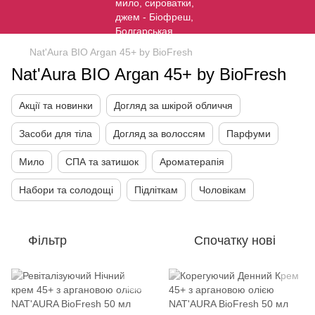
Nat'Aura BIO Argan 45+ by BioFresh
Nat'Aura BIO Argan 45+ by BioFresh
Акції та новинки
Догляд за шкірой обличчя
Засоби для тіла
Догляд за волоссям
Парфуми
Мило
СПА та затишок
Ароматерапія
Набори та солодощі
Підліткам
Чоловікам
Фільтр
Спочатку нові