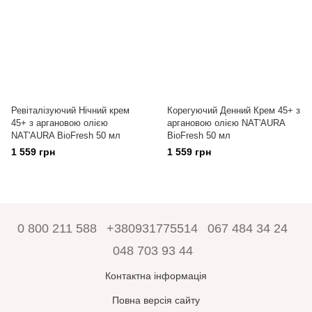
Ревіталізуючий Нічний крем
Корегуючий Денний Крем 45+ з
45+ з аргановою олією
аргановою олією NAT'AURA
NAT'AURA BioFresh 50 мл
BioFresh 50 мл
1 559 грн
1 559 грн
0 800 211 588
+380931775514
067 484 34 24
048 703 93 44
Контактна інформація
Повна версія сайту