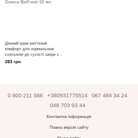
Денний крем миттєвий
комфорт для нормальною
схильною до сухості шкіри з
оливковою олією Olive Oil of
283 грн
Greece BioFresh 50 мл
0 800 211 588
+380931775514
067 484 34 24
048 703 93 44
Контактна інформація
Повна версія сайту