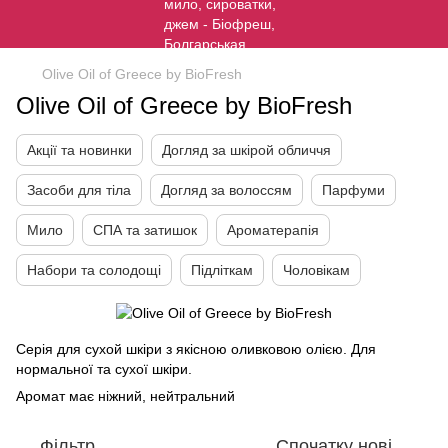
Olive Oil of Greece by BioFresh
Olive Oil of Greece by BioFresh
Акції та новинки
Догляд за шкірой обличчя
Засоби для тіла
Догляд за волоссям
Парфуми
Мило
СПА та затишок
Ароматерапія
Набори та солодощі
Підліткам
Чоловікам
Серія для сухой шкіри з якісною оливковою олією. Для
нормальної та сухої шкіри.
Аромат має ніжний, нейтральний
Фільтр
Спочатку нові