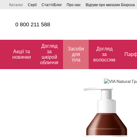
Перейти до основного контенту
Каталог
Серії
Статті/Блог
Про нас
Відгуки про магазин Біороза
0 800 211 588
Догляд
Засоби
Догляд
Акції та
за
для
за
Парф
новинки
шкірой
тіла
волоссям
обличчя