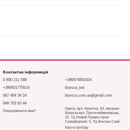
Контактна інформація
0 800 211 588
+380674843424
+380931775514
bioroza_bot
067 484 34 24
bioroza.com.ua@gmail.com
048 703 93 44
Одеса, вул. Канатна, 63, магазин
Передзвонити вам?
Біороза вул. Пантелеймонівська,
25, ТЦ Новий Привоз пров
Семафорний, 4, ТЦ Фонтан Скай
Карта проїзду