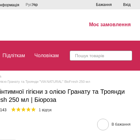
Рус
Укр
Бажання
Вхід
інформація
Моє замовлення
Підліткам
Чоловікам
ла
 олією Гранату та Троянди "VIA NATURAL" BioFresh 250 мл
нтимної гігієни з олією Гранату та Троянди
sh 250 мл | Біороза
8143
1 відгук
В бажання