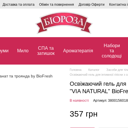
Доставка та оплата
Обмін та повернення
Договір Оферти
Контактна 
Набори
СПА та
уми
Мило
Ароматерапія
та
затишок
солодощі
Головна
Каталог
Засоби для ті
Освіжаючий гель для інтимної гігієни з
Освіжаючий гель для і
"VIA NATURAL" BioFre
В наявності
Артикул: 380015601
357 грн