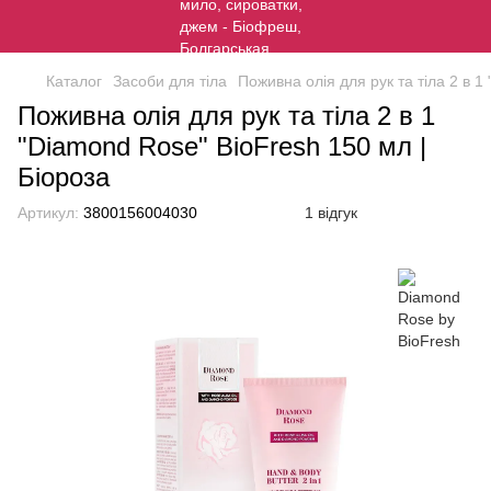
Каталог
Засоби для тіла
Поживна олія для рук та тіла 2 в 
Поживна олія для рук та тіла 2 в 1
"Diamond Rose" BioFresh 150 мл |
Біороза
Артикул:
3800156004030
1 відгук