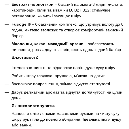
Екстракт чорної ікри
– багатий на омега-3 жирні кислоти,
каротиноїди, білки та вітаміни D, B2 і B12; стимулює
регенерацію, живить і захищає шкіру.
Fucogel®
– біоактивний комплекс, що утримує вологу до 8
годин, миттєво зволожує та створює комфортний захисний
бар’єр.
Масло ши, какао, макадамії, аргани
– забезпечують
живлення, розгладжують і зміцнюють гідроліпідний бар’єр.
Властивості:
Інтенсивно живить та відновлює навіть дуже суху шкіру.
Робить шкіру гладкою, пружною, м’якою на дотик.
Заспокоює подразнення, знімає відчуття стягнутості.
Дарує делікатний аромат та відчуття доглянутості на цілий
день.
Як використовувати:
Наносьте олію легкими масажними рухами на чисту суху
шкіру рук і тіла до повного вбирання. Ідеальна після душу
або ванни.