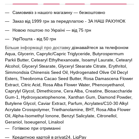
Самовивіз з нашого магазину — безкоштовно
Заказ від 1999 грн за передплатою - ЗА НАШ РАХУНОК
Новою поштою по Україні — від 75 грн
УкрПошта - від 50 грн
Більше інформації про доставку
дізнавайтеся за телефоном
Aqua, Glycerin, Caprylic/Capric Triglyceride, Butyrospermum
Parkii Butter, Cetearyl Ethylhexanoate, Isoamyl Laurate, Cetearyl
Alcohol, Glyceryl Stearate, Glyceryl Stearate Citrate, Erythritol,
Simmondsia Chinensis Seed Oil, Hydrogenated Olive Oil Decyl
Esters, Theobroma Cacao Seed Butter, Rosa Damascena Flower
Extract, Citric Acid, Rosa Alba Flower Water, Phenoxyethanol,
Caprylyl Glycol, Dimethicone, Cera Alba, Creatine, Biosaccharide
Gum-1, Hydroxyacetophenone, Xanthan Gum, Diamond Powder,
Butylene Glycol, Caviar Extract, Parfum, Acrylates/C10-30 Alkyl
Acrylate Crosspolymer, Triethanolamine, BHT, Rosa Alba Flower
Oil, Alpha-Isomethyl Ionone, Benzyl Salicylate, Citronellol,
Geraniol, Isoeugenol, Linalool
Готівкою при отриманні
Кредитною картой в privat24, LiqPay