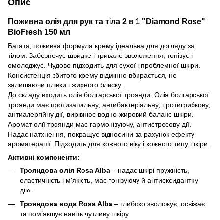
Опис
Поживна олія для рук та тіла 2 в 1 "Diamond Rose"
BioFresh 150 мл
Багата, поживна формула крему ідеальна для догляду за
тілом. Забезпечує швидке і тривале зволоження, тонізує і
омолоджує. Чудово підходить для сухої і проблемної шкіри.
Консистенція збитого крему відмінно вбирається, не
залишаючи плівки і жирного блиску.
До складу входить олія болгарської троянди. Олія болгарської
троянди має протизапальну, антибактеріальну, протигрибкову,
антиалергійну дії, вирівнює водно-жировий баланс шкіри.
Аромат олії троянди має гармонізуючу, антистресову дії.
Надає натхнення, покращує відносини за рахунок ефекту
ароматерапії. Підходить для кожного віку і кожного типу шкіри.
Активні компоненти:
Трояндова олія Rosa Alba
– надає шкірі пружність,
еластичність і м'якість, має тонізуючу й антиоксидантну
дію.
Трояндова вода Rosa Alba
– глибоко зволожує, освіжає
та пом’якшує навіть чутливу шкіру.