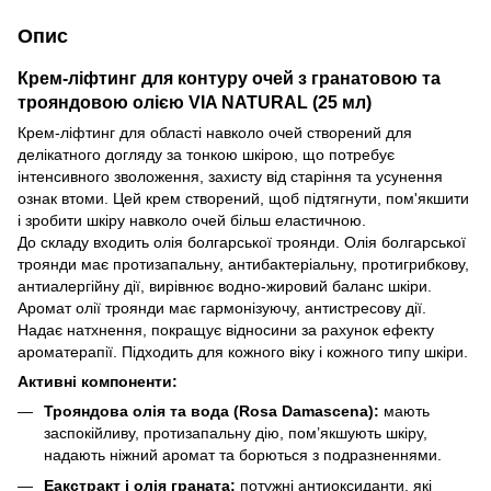
Опис
Крем-ліфтинг для контуру очей з гранатовою та
трояндовою олією VIA NATURAL (25 мл)
Крем-ліфтинг для області навколо очей створений для
делікатного догляду за тонкою шкірою, що потребує
інтенсивного зволоження, захисту від старіння та усунення
ознак втоми. Цей крем створений, щоб підтягнути, пом'якшити
і зробити шкіру навколо очей більш еластичною.
До складу входить олія болгарської троянди. Олія болгарської
троянди має протизапальну, антибактеріальну, протигрибкову,
антиалергійну дії, вирівнює водно-жировий баланс шкіри.
Аромат олії троянди має гармонізуючу, антистресову дії.
Надає натхнення, покращує відносини за рахунок ефекту
ароматерапії. Підходить для кожного віку і кожного типу шкіри.
Активні компоненти:
Трояндова олія та вода (Rosa Damascena):
мають
заспокійливу, протизапальну дію, пом’якшують шкіру,
надають ніжний аромат та борються з подразненнями.
Еaкстракт і олія граната:
потужні антиоксиданти, які