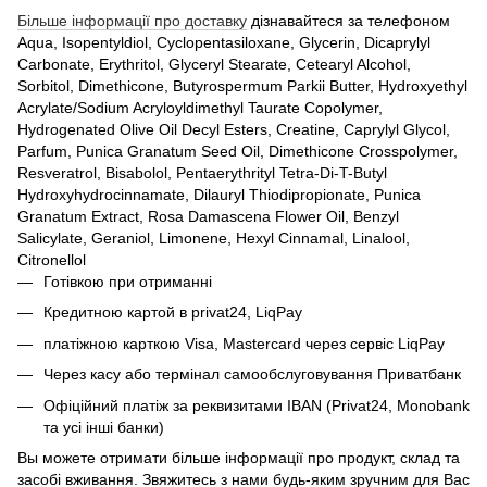
Більше інформації про доставку
дізнавайтеся за телефоном
Aqua, Isopentyldiol, Cyclopentasiloxane, Glycerin, Dicaprylyl
Carbonate, Erythritol, Glyceryl Stearate, Cetearyl Alcohol,
Sorbitol, Dimethicone, Butyrospermum Parkii Butter, Hydroxyethyl
Acrylate/Sodium Acryloyldimethyl Taurate Copolymer,
Hydrogenated Olive Oil Decyl Esters, Creatine, Caprylyl Glycol,
Parfum, Punica Granatum Seed Oil, Dimethicone Crosspolymer,
Resveratrol, Bisabolol, Pentaerythrityl Tetra-Di-T-Butyl
Hydroxyhydrocinnamate, Dilauryl Thiodipropionate, Punica
Granatum Extract, Rosa Damascena Flower Oil, Benzyl
Salicylate, Geraniol, Limonene, Hexyl Cinnamal, Linalool,
Citronellol
Готівкою при отриманні
Кредитною картой в privat24, LiqPay
платіжною карткою Visa, Mastercard через сервіс
LiqPay
Через касу або термінал самообслуговування Приватбанк
Офіційний платіж за реквизитами IBAN (Privat24, Monobank
та усі інші банки)
Вы можете отримати більше інформації про продукт, склад та
засобі вживання. Звяжитесь з нами будь-яким зручним для Вас