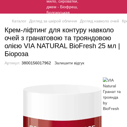
Каталог
Догляд за шкірой обличчя
Догляд навколо очей
Кр
Крем-ліфтинг для контуру навколо
очей з гранатовою та трояндовою
олією VIA NATURAL BioFresh 25 мл |
Біороза
Артикул:
3800156017962
Залишити відгук