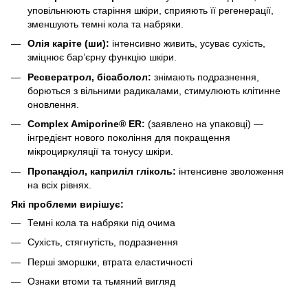
уповільнюють старіння шкіри, сприяють її регенерації,
зменшують темні кола та набряки.
Олія каріте (ши):
інтенсивно живить, усуває сухість,
зміцнює бар’єрну функцію шкіри.
Ресвератрол, бісаболол
:
знімають подразнення,
борються з вільними радикалами, стимулюють клітинне
оновлення.
Сomplex Amiporine® ER:
(заявлено на упаковці) —
інгредієнт нового покоління для покращення
мікроциркуляції та тонусу шкіри.
Пропандіол, каприліл гліколь:
інтенсивне зволоження
на всіх рівнях.
Які проблеми вирішує:
Темні кола та набряки під очима
Сухість, стягнутість, подразнення
Перші зморшки, втрата еластичності
Ознаки втоми та тьмяний вигляд