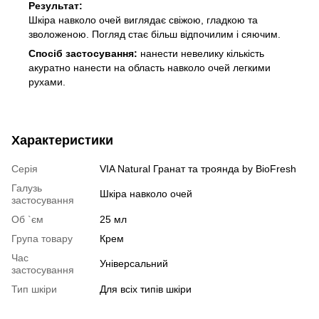
Результат:
Шкіра навколо очей виглядає свіжою, гладкою та
зволоженою. Погляд стає більш відпочилим і сяючим.
Спосіб застосування:
нанести невелику кількість
акуратно нанести на область навколо очей легкими
рухами.
Характеристики
Серія
VIA Natural Гранат та троянда by BioFresh
Галузь
Шкіра навколо очей
застосування
Об `єм
25 мл
Група товару
Крем
Час
Універсальний
застосування
Тип шкіри
Для всіх типів шкіри