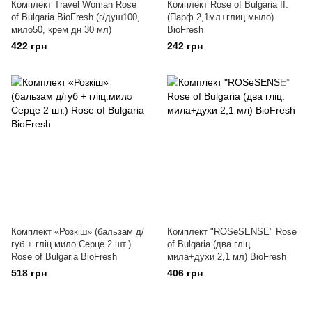
Комплект Travel Woman Rose
Комплект Rose of Bulgaria II.
of Bulgaria BioFresh (г/душ100,
(Парф 2,1мл+глиц.мыло)
мило50, крем дн 30 мл)
BioFresh
422 грн
242 грн
Комплект «Розкіш» (бальзам д/
Комплект "ROSeSENSE" Rose
губ + гліц.мило Серце 2 шт.)
of Bulgaria (два гліц.
Rose of Bulgaria BioFresh
мила+духи 2,1 мл) BioFresh
518 грн
406 грн