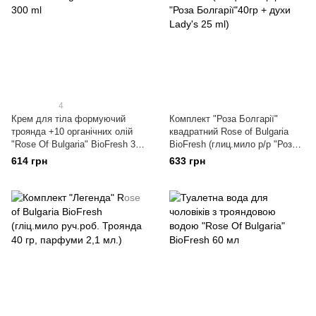
4
Крем для тіла формуючий
Комплект "Роза Болгарії"
троянда +10 органічних олій
квадратний Rose of Bulgaria
"Rose Of Bulgaria" BioFresh 300
BioFresh (глиц.мило р/р "Роза
ml
Болгарії"40гр + духи Lady's 25
614 грн
633 грн
ml)