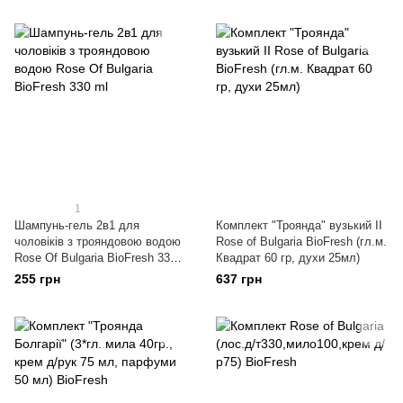
1
Шампунь-гель 2в1 для
Комплект "Троянда" вузький II
чоловіків з трояндовою водою
Rose of Bulgaria BioFresh (гл.м.
Rose Of Bulgaria BioFresh 330
Квадрат 60 гр, духи 25мл)
ml
255 грн
637 грн