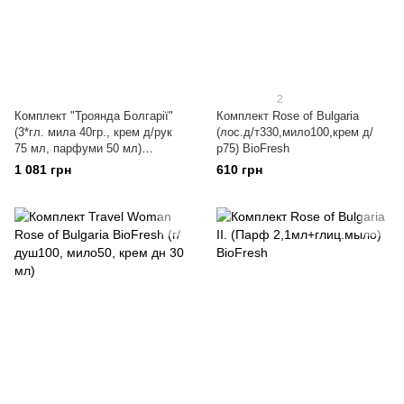
2
Комплект "Троянда Болгарії"
Комплект Rose of Bulgaria
(3*гл. мила 40гр., крем д/рук
(лос.д/т330,мило100,крем д/
75 мл, парфуми 50 мл)
р75) BioFresh
BioFresh
1 081 грн
610 грн