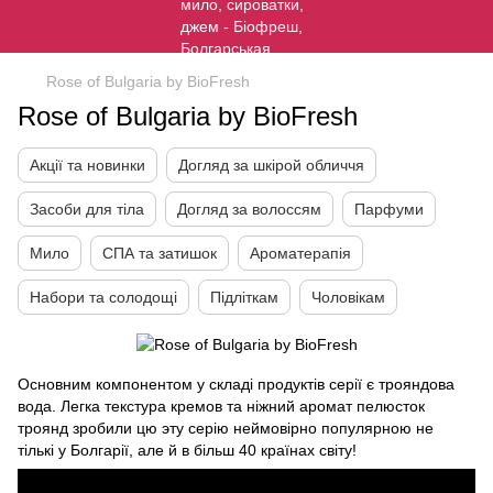
Rose of Bulgaria by BioFresh
Rose of Bulgaria by BioFresh
Акції та новинки
Догляд за шкірой обличчя
Засоби для тіла
Догляд за волоссям
Парфуми
Мило
СПА та затишок
Ароматерапія
Набори та солодощі
Підліткам
Чоловікам
Основним компонентом у складі продуктів серії є трояндова
вода. Легка текстура кремов та ніжний аромат пелюсток
троянд зробили цю эту серію неймовірно популярною не
тількі у Болгарії, але й в більш 40 країнах світу!