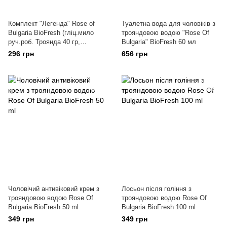
Комплект "Легенда" Rose of
Туалетна вода для чоловіків з
Bulgaria BioFresh (гліц.мило
трояндовою водою "Rose Of
руч.роб. Троянда 40 гр,
Bulgaria" BioFresh 60 мл
парфуми 2,1 мл.)
296 грн
656 грн
Чоловічий антивіковий крем з
Лосьон після гоління з
трояндовою водою Rose Of
трояндовою водою Rose Of
Bulgaria BioFresh 50 ml
Bulgaria BioFresh 100 ml
349 грн
349 грн