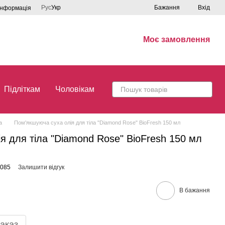
Рус
Укр
Бажання
Вхід
інформація
Моє замовлення
Підліткам
Чоловікам
ла
Пом'якшуюча суха олія для тіла "Diamond Rose" BioFresh 150 мл
я для тіла "Diamond Rose" BioFresh 150 мл
4085
Залишити відгук
В бажання
аказ