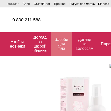
Перейти до основного контенту
Каталог
Серії
Статті/Блог
Про нас
Відгуки про магазин Біороза
0 800 211 588
Догляд
Засоби
Догляд
Акції та
за
для
за
Парф
новинки
шкірой
тіла
волоссям
обличчя