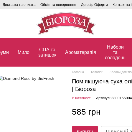
Доставка та оплата
Обмін та повернення
Договір Оферти
Контактна 
Набори
СПА та
уми
Мило
Ароматерапія
та
затишок
солодощі
Головна
Каталог
Засоби для ті
Пом'якшуюча суха олі
| Біороза
В наявності
Артикул: 380015600
585 грн
Купити
Швидкий з