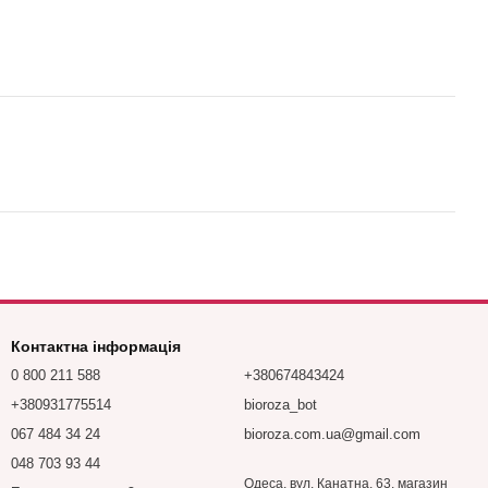
Контактна інформація
0 800 211 588
+380674843424
+380931775514
bioroza_bot
067 484 34 24
bioroza.com.ua@gmail.com
048 703 93 44
Одеса, вул. Канатна, 63, магазин