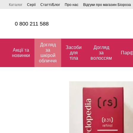
Перейти до основного контенту
Каталог
Серії
Статті/Блог
Про нас
Відгуки про магазин Біороза
0 800 211 588
Догляд
Засоби
Догляд
Акції та
за
для
за
Парф
новинки
шкірой
тіла
волоссям
обличчя