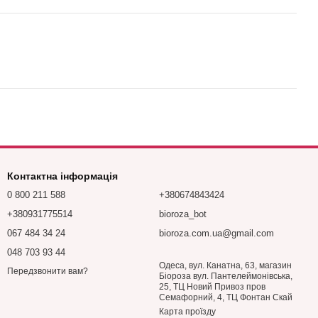
Контактна інформація
0 800 211 588
+380674843424
+380931775514
bioroza_bot
067 484 34 24
bioroza.com.ua@gmail.com
048 703 93 44
Одеса, вул. Канатна, 63, магазин
Передзвонити вам?
Біороза вул. Пантелеймонівська,
25, ТЦ Новий Привоз пров
Семафорний, 4, ТЦ Фонтан Скай
Карта проїзду