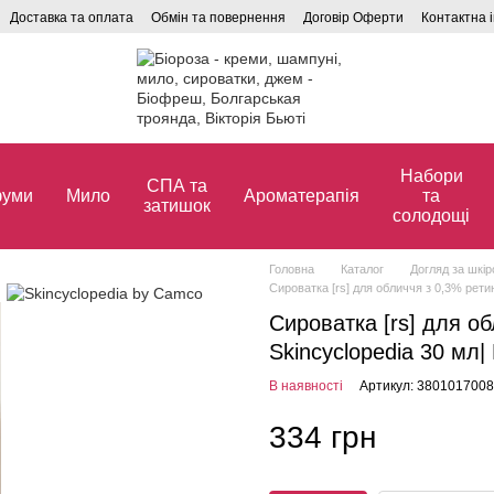
Доставка та оплата
Обмін та повернення
Договір Оферти
Контактна 
Набори
СПА та
уми
Мило
Ароматерапія
та
затишок
солодощі
Головна
Каталог
Догляд за шкі
Сироватка [rs] для обличчя з 0,3% рети
Сироватка [rs] для о
Skincyclopedia 30 мл|
В наявності
Артикул: 380101700
334 грн