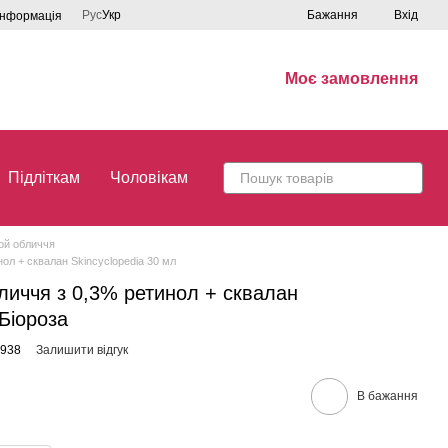
Рус
Укр
Бажання
Вхід
інформація
Моє замовлення
Підліткам
Чоловікам
рой обличчя
нол + сквалан Skincyclopedia 30 мл
бличчя з 0,3% ретинол + сквалан
 Біороза
8938
Залишити відгук
В бажання