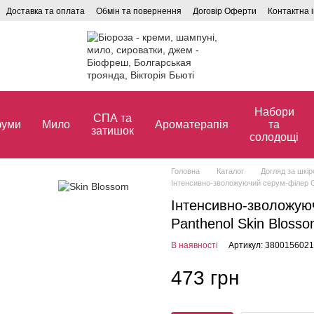
Доставка та оплата
Обмін та повернення
Договір Оферти
Контактна 
Набори
СПА та
уми
Мило
Ароматерапія
та
затишок
солодощі
Головна
Каталог
Догляд за шкі
Інтенсивно-зволожуючий серум-філер Co
Інтенсивно-зволожуюч
Panthenol Skin Blosso
В наявності
Артикул: 380015602
473 грн