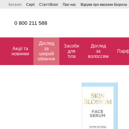
Перейти до основного контенту
Каталог
Серії
Статті/Блог
Про нас
Відгуки про магазин Біороза
0 800 211 588
Догляд
Засоби
Догляд
Акції та
за
для
за
Парф
новинки
шкірой
тіла
волоссям
обличчя