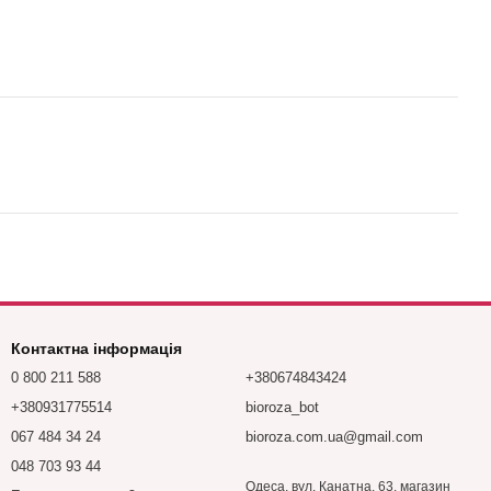
Контактна інформація
0 800 211 588
+380674843424
+380931775514
bioroza_bot
067 484 34 24
bioroza.com.ua@gmail.com
048 703 93 44
Одеса, вул. Канатна, 63, магазин