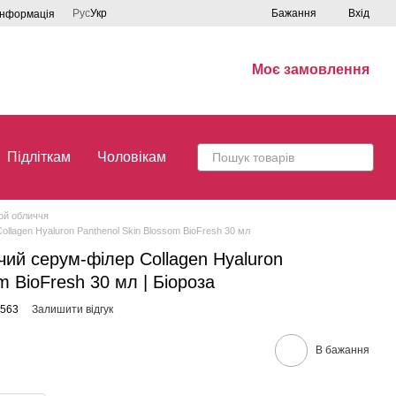
Рус
Укр
Бажання
Вхід
інформація
Моє замовлення
Підліткам
Чоловікам
рой обличчя
llagen Hyaluron Panthenol Skin Blossom BioFresh 30 мл
ий серум-філер Collagen Hyaluron
m BioFresh 30 мл | Біороза
1563
Залишити відгук
В бажання