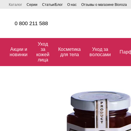
Перейти к основному контенту
Каталог
Серии
Статьи/Блог
О нас
Отзывы о магазине Bioroza
0 800 211 588
Уход
Акции и
за
Косметика
Уход за
Пар
новинки
кожей
для тела
волосами
лица