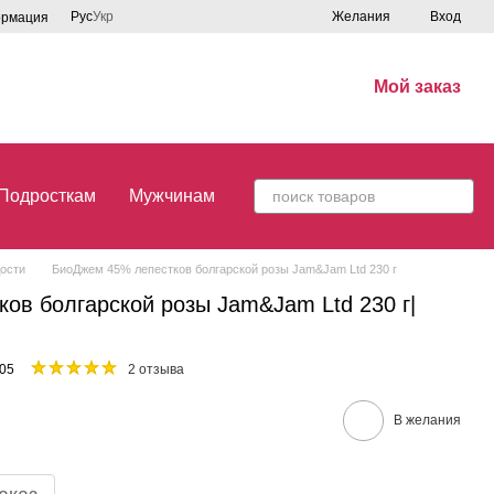
Рус
Укр
Желания
Вход
ормация
Мой заказ
Подросткам
Мужчинам
ости
БиоДжем 45% лепестков болгарской розы Jam&Jam Ltd 230 г
ов болгарской розы Jam&Jam Ltd 230 г|
05
2 отзыва
В желания