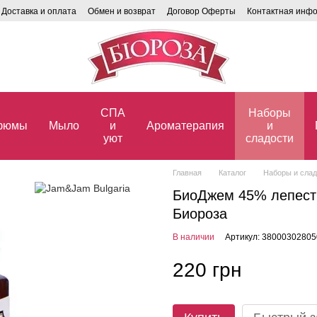
Доставка и оплата
Обмен и возврат
Договор Оферты
Контактная инф
СПА
Наборы
фюмы
Мыло
и
Ароматерапия
и
уют
сладости
Главная
Каталог
Наборы и слад
БиоДжем 45% лепестк
Биороза
В наличии
Артикул: 38000302805
220 грн