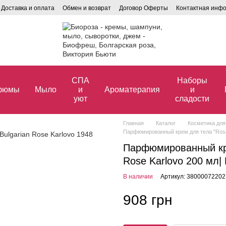
Доставка и оплата
Обмен и возврат
Договор Оферты
Контактная инф
СПА
Наборы
фюмы
Мыло
и
Ароматерапия
и
уют
сладости
Главная
Каталог
Косметика для
Парфюмированный крем для тела "Rose B
Парфюмированный крем
Rose Karlovo 200 мл|
В наличии
Артикул: 38000072202
908 грн