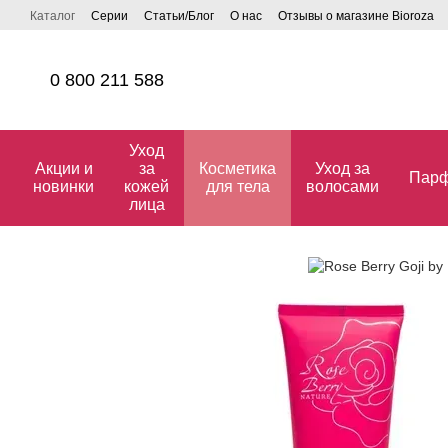
Перейти к основному контенту
Каталог
Серии
Статьи/Блог
О нас
Отзывы о магазине Bioroza
0 800 211 588
Уход
Акции и
за
Косметика
Уход за
Пар
новинки
кожей
для тела
волосами
лица