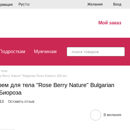
Рус
Укр
Желания
Вход
ормация
Мой заказ
Подросткам
Мужчинам
 тела
erry Nature" Bulgarian Rose Karlovo 200 мл
 для тела "Rose Berry Nature" Bulgarian
 Биороза
13
Оставить отзыв
В желания