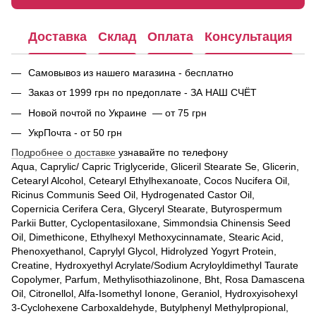
Доставка
Склад
Оплата
Консультация
Самовывоз из нашего магазина - бесплатно
Заказ от 1999 грн по предоплате - ЗА НАШ СЧЁТ
Новой почтой по Украине — от 75 грн
УкрПочта - от 50 грн
Подробнее о доставке
узнавайте по телефону
Aqua, Caprylic/ Capric Triglyceride, Gliceril Stearate Se, Glicerin,
Cetearyl Alcohol, Cetearyl Ethylhexanoate, Cocos Nucifera Oil,
Ricinus Communis Seed Oil, Hydrogenated Castor Oil,
Copernicia Cerifera Cera, Glyceryl Stearate, Butyrospermum
Parkii Butter, Cyclopentasiloxane, Simmondsia Chinensis Seed
Oil, Dimethicone, Ethylhexyl Methoxycinnamate, Stearic Acid,
Phenoxyethanol, Caprylyl Glycol, Hidrolyzed Yogyrt Protein,
Creatine, Hydroxyethyl Acrylate/Sodium Acryloyldimethyl Taurate
Copolymer, Parfum, Methylisothiazolinone, Bht, Rosa Damascena
Oil, Citronellol, Alfa-Isomethyl Ionone, Geraniol, Hydroxyisohexyl
3-Cyclohexene Carboxaldehyde, Butylphenyl Methylpropional,