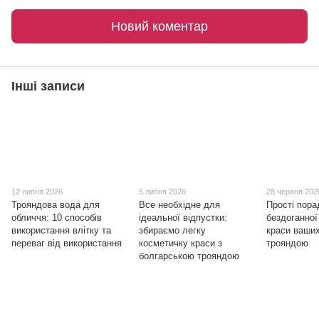
Новий коментар
Інші записи
12 липня 2026
5 липня 2026
28 червня 202
Трояндова вода для
Все необхідне для
Прості пора
обличчя: 10 способів
ідеальної відпустки:
бездоганної
використання влітку та
збираємо легку
краси ваших
переваг від використання
косметичку краси з
трояндою
болгарською трояндою