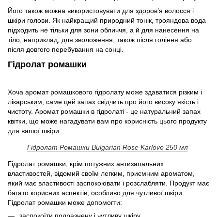
Його також можна використовувати для здоров’я волосся і
шкіри голови. Як найкращий природний тонік, трояндова вода
підходить не тільки для зони обличчя, а й для нанесення на
тіло, наприклад, для зволоження, також після гоління або
після довгого перебування на сонці.
Гідролат ромашки
Хоча аромат ромашкового гідролату може здаватися різким і
лікарським, саме цей запах свідчить про його високу якість і
чистоту. Аромат ромашки в гідролаті - це натуральний запах
квітки, що може нагадувати вам про корисність цього продукту
для вашої шкіри.
Гідролат Ромашки Bulgarian Rose Karlovo 250 мл
Гідролат ромашки, крім потужних антизапальних
властивостей, відомий своїм легким, приємним ароматом,
який має властивості заспокоювати і розслабляти. Продукт має
багато корисних аспектів, особливо для чутливої шкіри.
Гідролат ромашки може допомогти:
заспокоїти подразнену і чутливу шкіру,