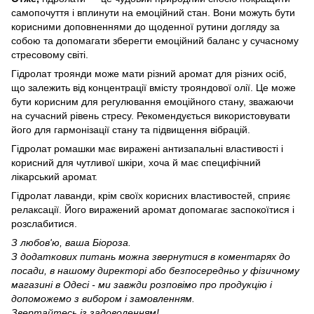
самопочуття і вплинути на емоційний стан. Вони можуть бути
корисними доповненнями до щоденної рутини догляду за
собою та допомагати зберегти емоційний баланс у сучасному
стресовому світі.
Гідролат троянди може мати різний аромат для різних осіб,
що залежить від концентрації вмісту трояндової олії. Це може
бути корисним для регулювання емоційного стану, зважаючи
на сучасний рівень стресу. Рекомендується використовувати
його для гармонізації стану та підвищення вібрацій.
Гідролат ромашки має виражені антизапальні властивості і
корисний для чутливої шкіри, хоча й має специфічний
лікарський аромат.
Гідролат лаванди, крім своїх корисних властивостей, сприяє
релаксації. Його виражений аромат допомагає заспокоїтися і
розслабитися.
З любов'ю, ваша Біороза.
З додаткових питань можна звернутися в коментарях до
посади, в нашому директорі або безпосередньо у фізичному
магазині в Одесі - ми завжди розповімо про продукцію і
допоможемо з вибором і замовленням.
Звертайтесь із задоволенням!