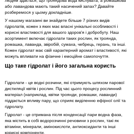
людям здається, що трояндова вода кислувата, а ромашкова
або лавандова мають такий насичений запах? Давайте
розберемося у цьому докладніше.
У нашому магазині ви знайдете більше 7 різних видів
гідролатів, кожен з яких має власні унікальні особливості і
корисні властивості для вашого здоров'я і добробуту. Наш
асортимент включає гідролати таких рослин, як троянда,
ромашка, лаванда, звіробій, сумаха, чебрець, герань, та інші.
Кожен гідролат має свій характерний аромат і властивості, які
можуть впливати на фізичне і емоційне самопочуття.
Що таке гідролат і його загальна користь
Гідролати - це водні розчини, які отримують шляхом парової
дистиляції квітів і рослин. Під час цього процесу рослинний
матеріал (наприклад, квітки троянди, ромашки, лаванди)
піддається впливу пару, що сприяє виділенню ефірної олії та
гідролату.
Гідролат - це отримана після конденсації пари водна фаза,
яка містить в собі водорозчинні речовини з рослин, такі як
вітаміни, мінерали, амінокислоти, антиоксиданти та інші
корисні компоненти.