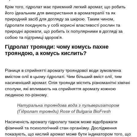
Крім того, гідролат має приємний легкий аромат, що робить
його ідеальним для використання в ароматерапії та як
природний засіб для догляду за шкірою. Таким чином,
гідролати поєднують у собі корисні властивості рослин та
природні аромати, що робить їх популярними в догляді за
собою та підтримці здоров'я.
Гідролат троянди: чому комусь пахне
трояндою, а комусь кислить?
Різниця в сприйнятті аромату трояндової води зумовлена
вмістом олії в цьому гідролаті. Чим більший вміст олії, тим
насиченіший аромат. Олія троянди містить різноманітні хімічні
сполуки, які впливають на сприйняття аромату кожною
людиною по-різному.
Натуральна трояндова вода з пульверизатором
(Гідролат троянди) Rose of Bulgaria BioFresh
Насиченість аромату гідролату також може відображати
фізичний та психологічний стан організму. Дослідження
показують, що кислий аромат може бути індикатором того, що