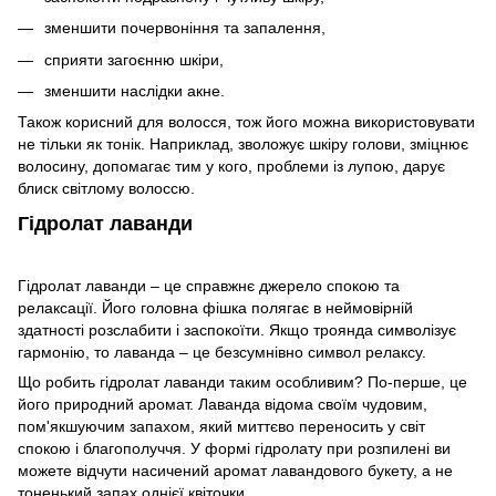
зменшити почервоніння та запалення,
сприяти загоєнню шкіри,
зменшити наслідки акне.
Також корисний для волосся, тож його можна використовувати
не тільки як тонік. Наприклад, зволожує шкіру голови, зміцнює
волосину, допомагає тим у кого, проблеми із лупою, дарує
блиск світлому волоссю.
Гідролат лаванди
Гідролат лаванди – це справжнє джерело спокою та
релаксації. Його головна фішка полягає в неймовірній
здатності розслабити і заспокоїти. Якщо троянда символізує
гармонію, то лаванда – це безсумнівно символ релаксу.
Що робить гідролат лаванди таким особливим? По-перше, це
його природний аромат. Лаванда відома своїм чудовим,
пом'якшуючим запахом, який миттєво переносить у світ
спокою і благополуччя. У формі гідролату при розпилені ви
можете відчути насичений аромат лавандового букету, а не
тоненький запах однієї квіточки.