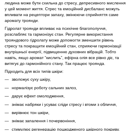
людина може бути схильна до стресу, депресивного мислення
у цей момент життя. Стрес та емоційний дисбаланс можуть
впливати на рецептори запаху, змінюючи сприйняття саме
аромату троянди.
Гідролат троянди впливає на психічне благополуччя,
розслабляє та гармонізує стан. Регулярне використання
трояндового гідролату може допомогти зменшити рівень
стресу та покращити емоційний стан, сприяючи гармонізації
внутрішньої енергії, підвищенню духовних вібрацій. Тобто
навіть, якщо аромат “кислить”, ефірна олія все рівно діє, та
витягує до гармонійного стану. Так працює троянда.
Підходить для всіх типів шкіри:
зволожує суху шкіру,
нормалізує роботу сальних залоз,
дарує ефект омолодження,
знімає набряки і усуває сліди стресу і втоми з обличчя,
вирівнює тон шкіри,
знімає запалення і почервоніння,
стимулює регенерацію пошкодженого шкірного покриву.