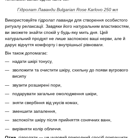
Гідролат Лаванди Bulgarian Rose Karlovo 250 мл​​​​​​​
Використовуйте гідролат лаванди для створення особистого
ритуалу релаксації. Завдяки його натуральним властивостям,
ви зможете знайти спокій у будь-яку мить дня. Цей
натуральний продукт не лише заспокоює ваші нерви, але й
дарує відчуття комфорту і внутрішньої рівноваги.
Він також допомагає:
надати шкірі тонусу,
зволожити та очистити шкіру, схильну до появи вугрового
висипу
звузити розширені пори,
подарувати загальне омолодження шкіри,
зняти свербіння від укусів комах,
зменшити запалення,
заспокоїти шкіру після прийняття сонячних ванн,
вирівняти колір обличчя.
Отже,
гідролати — це чудовий природний спосіб покращити