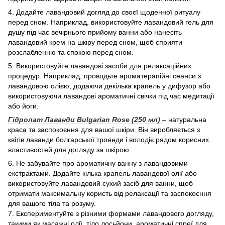
4. Додайте лавандовий догляд до своєї щоденної ритуалу
перед сном. Наприклад, використовуйте лавандовий гель для
душу під час вечірнього прийому ванни або нанесіть
лавандовий крем на шкіру перед сном, щоб сприяти
розслабленню та спокою перед сном.
5. Використовуйте лавандові засоби для релаксаційних
процедур. Наприклад, проводьте ароматерапійні сеанси з
лавандовою олією, додаючи декілька крапель у дифузор або
використовуючи лавандові ароматичні свічки під час медитації
або йоги.
Гідролат Лаванди Bulgarian Rose (250 мл)
– натуральна
краса та заспокоєння для вашої шкіри. Він виробляється з
квітів лаванди болгарської троянди і володіє рядом корисних
властивостей для догляду за шкірою.
6. Не забувайте про ароматичну ванну з лавандовими
екстрактами. Додайте кілька крапель лавандової олії або
використовуйте лавандовий сухий засіб для ванни, щоб
отримати максимальну користь від релаксації та заспокоєння
для вашого тіла та розуму.
7. Експериментуйте з різними формами лавандового догляду,
такими як масажні олії, тіло лосьйони, ароматичні спреї для