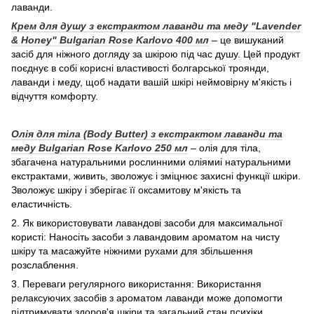
лаванди.
Крем для душу з екстрактом лаванди та меду "Lavender
& Honey" Bulgarian Rose Karlovo 400 мл
– це вишуканий
засіб для ніжного догляду за шкірою під час душу. Цей продукт
поєднує в собі корисні властивості болгарської троянди,
лаванди і меду, щоб надати вашій шкірі неймовірну м'якість і
відчуття комфорту.
Олія для тіла (Body Butter) з екстрактом лаванди та
меду Bulgarian Rose Karlovo 250 мл
– олія для тіла,
збагачена натуральними рослинними оліямиі натуральними
екстрактами, живить, зволожує і зміцнює захисні функції шкіри.
Зволожує шкіру і зберігає її оксамитову м'якість та
еластичність.
2. Як використовувати лавандові засоби для максимальної
користі: Наносіть засоби з лавандовим ароматом на чисту
шкіру та масажуйте ніжними рухами для збільшення
розслаблення.
3. Переваги регулярного використання: Використання
релаксуючих засобів з ароматом лаванди може допомогти
підтримувати здоров'я шкіри та загальний стан психіки.