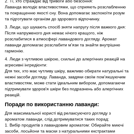
2. Ті, хто страждає від тривоги або безсоння:
Лаванда володіє властивостями, що сприяють розслабленню
та покращенню якості сну. Вона допомагає заспокоїти розум
та підготувати організм до здорового відпочинку.
3. Люди, що шукають спосіб зняти напругу після важкого дня:
Після напруженого дня немає нічого кращого, ніж
розслабитися в атмосфері лавандового догляду. Аромат
лаванди допомагає розслабити м'язи та знайти внутрішню
гармонію.
4. Люди з чутливою шкірою, схильні до алергічних реакцій на
агресивні інгредієнти:
Для тих, хто має чутливу шкіру, важливо обирати натуральні та
нежні засоби догляду. Лаванда, завдяки своїм пом'якшуючим
властивостям, може стати ідеальним вибором, допомагаючи
підтримувати здоров'я шкіри без подразнень або алергічних
реакцій.
Поради по використанню лаванди:
Для максимальної користі від релаксуючого догляду з
ароматом лаванди, слід дотримуватися таких порад:
1. Вибір продуктів з лавандовим ароматом: Обирайте миючі
засоби, лосьйони та маски з натуральними екстрактами