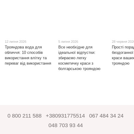
12 липня 2026
5 липня 2026
28 червня 202
Трояндова вода для
Все необхідне для
Прості пора
обличчя: 10 способів
ідеальної відпустки:
бездоганної
використання влітку та
збираємо легку
краси ваших
переваг від використання
косметичку краси з
трояндою
болгарською трояндою
0 800 211 588
+380931775514
067 484 34 24
048 703 93 44