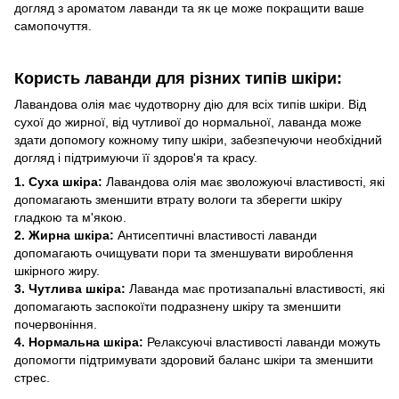
догляд з ароматом лаванди та як це може покращити ваше
самопочуття.
Користь лаванди для різних типів шкіри:
Лавандова олія має чудотворну дію для всіх типів шкіри. Від
сухої до жирної, від чутливої до нормальної, лаванда може
здати допомогу кожному типу шкіри, забезпечуючи необхідний
догляд і підтримуючи її здоров'я та красу.
1. Суха шкіра:
Лавандова олія має зволожуючі властивості, які
допомагають зменшити втрату вологи та зберегти шкіру
гладкою та м'якою.
2. Жирна шкіра:
Антисептичні властивості лаванди
допомагають очищувати пори та зменшувати вироблення
шкірного жиру.
3. Чутлива шкіра:
Лаванда має протизапальні властивості, які
допомагають заспокоїти подразнену шкіру та зменшити
почервоніння.
4. Нормальна шкіра:
Релаксуючі властивості лаванди можуть
допомогти підтримувати здоровий баланс шкіри та зменшити
стрес.