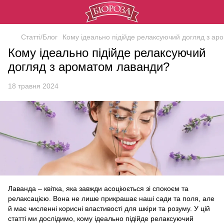
Статті/Блог
Кому ідеально підійде релаксуючий догляд з а
Кому ідеально підійде релаксуючий
догляд з ароматом лаванди?
18 травня 2024
Лаванда – квітка, яка завжди асоціюється зі спокоєм та
релаксацією. Вона не лише прикрашає наші сади та поля, але
й має численні корисні властивості для шкіри та розуму. У цій
статті ми дослідимо, кому ідеально підійде релаксуючий