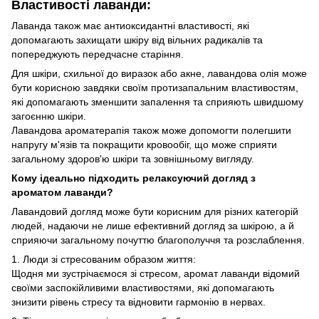
Властивості лаванди:
Лаванда також має антиоксидантні властивості, які
допомагають захищати шкіру від вільних радикалів та
попереджують передчасне старіння.
Для шкіри, схильної до виразок або акне, лавандова олія може
бути корисною завдяки своїм протизапальним властивостям,
які допомагають зменшити запалення та сприяють швидшому
загоєнню шкіри.
Лавандова ароматерапія також може допомогти полегшити
напругу м'язів та покращити кровообіг, що може сприяти
загальному здоров'ю шкіри та зовнішньому вигляду.
Кому ідеально підходить релаксуючий догляд з
ароматом лаванди?
Лавандовий догляд може бути корисним для різних категорій
людей, надаючи не лише ефективний догляд за шкірою, а й
сприяючи загальному почуттю благополуччя та розслаблення.
1. Люди зі стресованим образом життя:
Щодня ми зустрічаємося зі стресом, аромат лаванди відомий
своїми заспокійливими властивостями, які допомагають
знизити рівень стресу та відновити гармонію в нервах.