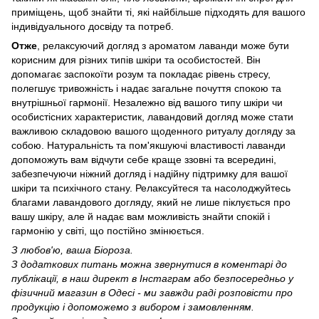
приміщень, щоб знайти ті, які найбільше підходять для вашого
індивідуального досвіду та потреб.
Отже
, релаксуючий догляд з ароматом лаванди може бути
корисним для різних типів шкіри та особистостей. Він
допомагає заспокоїти розум та покладає рівень стресу,
полегшує тривожність і надає загальне почуття спокою та
внутрішньої гармонії. Незалежно від вашого типу шкіри чи
особистісних характеристик, лавандовий догляд може стати
важливою складовою вашого щоденного ритуалу догляду за
собою. Натуральність та пом'якшуючі властивості лаванди
допоможуть вам відчути себе краще ззовні та всередині,
забезпечуючи ніжний догляд і надійну підтримку для вашої
шкіри та психічного стану. Релаксуйтеся та насолоджуйтесь
благами лавандового догляду, який не лише піклується про
вашу шкіру, але й надає вам можливість знайти спокій і
гармонію у світі, що постійно змінюється.
З любов'ю, ваша Біороза.
З додаткових питань можна звернутися в коментарі до
публікації, в наш директ в Інстаграм або безпосередньо у
фізичний магазин в Одесі - ми завжди раді розповісти про
продукцію і допоможемо з вибором і замовленням.