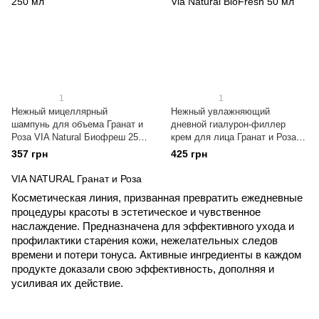
1
1
Нежный мицеллярный
Нежный увлажняющий
шампунь для объема Гранат и
дневной гиалурон-филлер
Роза VIA Natural Биофреш 250
крем для лица Гранат и Роза
мл
Via Natural BioFresh 50 мл
357 грн
425 грн
VIA NATURAL Гранат и Роза
Косметическая линия, призванная превратить ежедневные 
процедуры красоты в эстетическое и чувственное 
наслаждение. Предназначена для эффективного ухода и 
профилактики старения кожи, нежелательных следов 
времени и потери тонуса. Активные ингредиенты в каждом 
продукте доказали свою эффективность, дополняя и 
усиливая их действие.