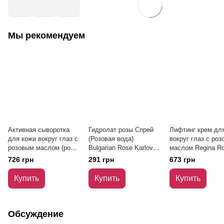
Мы рекомендуем
Активная сыворотка
Гидролат розы Спрей
Лифтинг крем дл
для кожи вокруг глаз с
(Розовая вода)
вокруг глаз с ро
розовым маслом (ролл-
Bulgarian Rose Karlovo
маслом Regina R
он) Regina Roses
100 мл
BioFresh 30 мл
726 грн
291 грн
673 грн
BioFresh 15 мл
Купить
Купить
Купить
Обсуждение