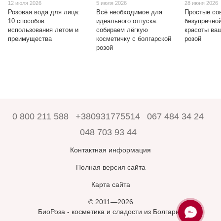
12 июля 2026
5 июля 2026
28 июня 2026
Розовая вода для лица:
Всё необходимое для
Простые со
10 способов
идеального отпуска:
безупречно
использования летом и
собираем лёгкую
красоты ваш
преимущества
косметичку с болгарской
розой
розой
0 800 211 588
+380931775514
067 484 34 24
048 703 93 44
Контактная информация
Полная версия сайта
Карта сайта
© 2011—2026
БиоРоза - косметика и сладости из Болгарии