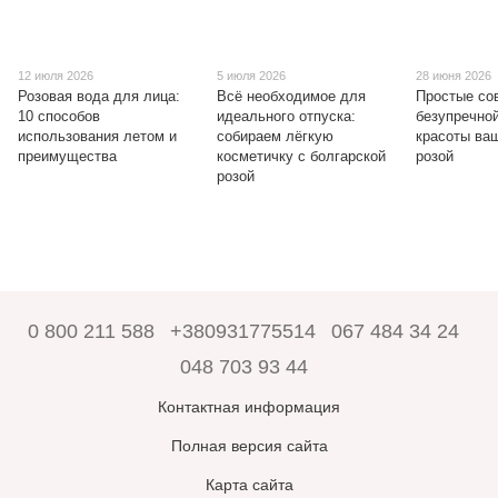
12 июля 2026
5 июля 2026
28 июня 2026
Розовая вода для лица:
Всё необходимое для
Простые со
10 способов
идеального отпуска:
безупречно
использования летом и
собираем лёгкую
красоты ваш
преимущества
косметичку с болгарской
розой
розой
0 800 211 588
+380931775514
067 484 34 24
048 703 93 44
Контактная информация
Полная версия сайта
Карта сайта