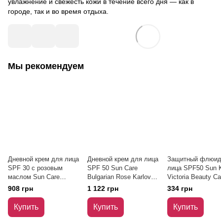
увлажнение и свежесть кожи в течение всего дня — как в
городе, так и во время отдыха.
Мы рекомендуем
Дневной крем для лица
Дневной крем для лица
Защитный флюид
SPF 30 с розовым
SPF 50 Sun Care
лица SPF50 Sun 
маслом Sun Care
Bulgarian Rose Karlovo
Victoria Beauty C
Bulgarian Rose Karlovo
50 мл
40 мл
908 грн
1 122 грн
334 грн
50 мл
Купить
Купить
Купить