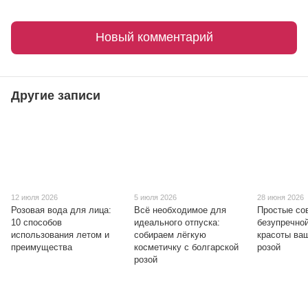
Новый комментарий
Другие записи
12 июля 2026
5 июля 2026
28 июня 2026
Розовая вода для лица:
Всё необходимое для
Простые со
10 способов
идеального отпуска:
безупречно
использования летом и
собираем лёгкую
красоты ваш
преимущества
косметичку с болгарской
розой
розой