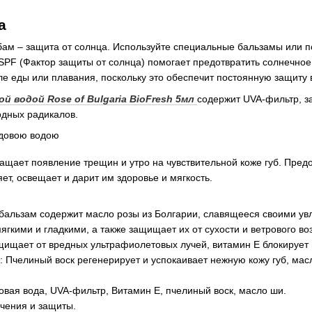
а
бам – защита от солнца. Используйте специальные бальзамы или п
SPF (Фактор защиты от солнца) помогает предотвратить солнечное
е еды или плавания, поскольку это обеспечит постоянную защиту в
ой водой Rose of Bulgaria BioFresh 5мл
содержит UVA-фильтр, 
одных радикалов.
щает появление трещин и утро на чувствительной коже губ. Предо
ет, освещает и дарит им здоровье и мягкость.
 бальзам содержит масло розы из Болгарии, славящееся своими у
ягкими и гладкими, а также защищает их от сухости и ветрового во
щищает от вредных ультрафиолетовых лучей, витамин Е блокирует
е: Пчелиный воск регенерирует и успокаивает нежную кожу губ, ма
овая вода, UVA-фильтр, Витамин Е, пчелиный воск, масло ши.
гчения и защиты.