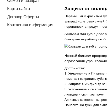
Обмен и возврат
Защита от солнц
Карта сайта
Первый шаг к красивым гу
Договор Оферты
ультрафиолетовых лучей. 
Контактная информация
перенаносить продукт посл
Бальзам для губ с розов
блокирует выработку своб
Нежный бальзам предотвра
образования утро. Увлажня
Достоинства:
1. Увлажнение и Питание:
помогает сохранить губы м
2. Защита: UVA-фильтр за
3. Успокоение и смягчени
липидов и смягчает кожу.
Активные компоненты: роз
Наносить на губы для смя