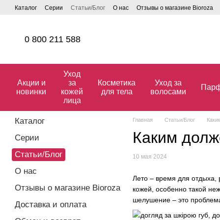
Перейти к основному контенту
Каталог
Серии
Статьи/Блог
О нас
Отзывы о магазине Bioroza
0 800 211 588
Уход
Акции и
за
Косметика
Уход за
Пар
новинки
кожей
для тела
волосами
лица
Каталог
Главная
Статьи/Блог
Каки
Каким долж
Серии
Статьи/Блог
10 мая 2024
О нас
Лето – время для отдыха,
Отзывы о магазине Bioroza
кожей, особенно такой неж
шелушение – это проблема
Доставка и оплата