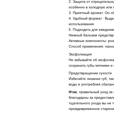
2. Защита от отрицательн
особенно в холодную или 
3. Приятный аромат: Он о
4. Удобный формат : Выдаю
использования.
5. Подходить для ежеднев
Нежный бальзам предотвра
Активные компоненты: роз
Способ применения: нанос
Эксфолиация
Не забывайте об эксфолиа
сохранить губы мягкими и 
Предотвращение сухости
Избегайте лизания губ, та
воды и употребляя сбалан
Итак
, правильный уход за
благодарны за предоставле
тщательного ухода вы не т
преждевременное старение