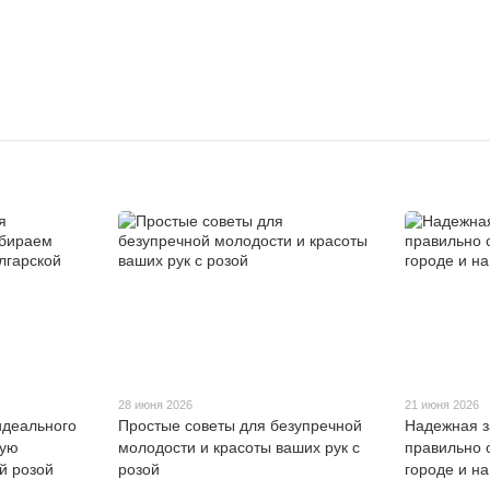
28 июня 2026
21 июня 2026
идеального
Простые советы для безупречной
Надежная з
кую
молодости и красоты ваших рук с
правильно 
й розой
розой
городе и н