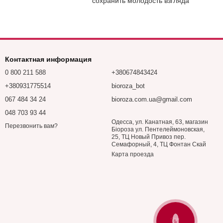
сохранить молодость взгляда
Контактная информация
0 800 211 588
+380674843424
+380931775514
bioroza_bot
067 484 34 24
bioroza.com.ua@gmail.com
048 703 93 44
Одесса, ул. Канатная, 63, магазин
Перезвонить вам?
Біороза ул. Пентелеймоновская,
25, ТЦ Новый Привоз пер.
Семафорный, 4, ТЦ Фонтан Скай
Карта проезда
ЗАПИТАЙТЕ У
БІОРОЗА