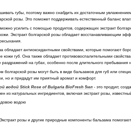
шивать губы, поэтому важно снабдить их достаточным увлажнени
арской розы. Это поможет поддерживать естественный баланс влаг
 можно усилить с помощью продуктов, содержащих экстракт болгар
кожи. Экстракт болгарской розы обладает восстанавливающим эфф
ересыхания.
оза обладает антиоксидантными свойствами, которые помогают бо
 кожи губ. Она также обладает противовоспалительными свойства
раздражений на губах, особенно после длительного пребывания н
ом болгарской розы могут быть в виде бальзамов для губ или специ
, но и придадут им приятный аромат и комфорт.
ой водой Stick Rose of Bulgaria BioFresh 5мл
- это продукт, со
влен из натуральных ингредиентов, включая экстракт розы, извес
 Экстракт розы и другие природные компоненты бальзама помогают