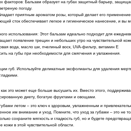
ых факторов: Бальзам образует на губах защитный барьер, защищ
ветреную погоду.
бладает приятным ароматом розы, который делает его применени
щий сток обеспечивает легкое и гигиеническое нанесение, и вы мо
ного использования: Этот бальзам идеально подходит для ежедневн
щает появление трещин и небольших утро на чувствительной коже 
овая вода, масло ши, пчелиный воск, UVA-фильтр, витамин Е
ить на губы при необходимости для смягчения и увлажнения.
ции губ. Используйте деликатные эксфолианты для удаления мерт
гладкими.
к как это может еще больше высушить их. Вместо этого, поддержив
сированную диету, богатую фруктами и овощами.
 губами летом – это ключ к здоровым, увлажненным и привлекатель
нное им внимание и уход. Помните, что уход за губами – это не то
олько сохраните мягкость и гладкость губ, но и будете предотвра
 кожи в этой чувствительной области.