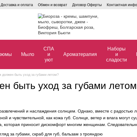
Доставка и оплата
Обмен и возврат
Договор Оферты
Контактная инф
СПА
Наборы
фюмы
Мыло
и
Ароматерапия
и
уют
сладости
м должен быть уход за губами летом?
ен быть уход за губами лето
 развлечений и наслаждения солнцем. Однако, вместе с радостью л
ной и чувствительной, как кожа губ. Солнце, ветер и влага могут 
, которая приносит дискомфорт многим женщинам. Следовательно,