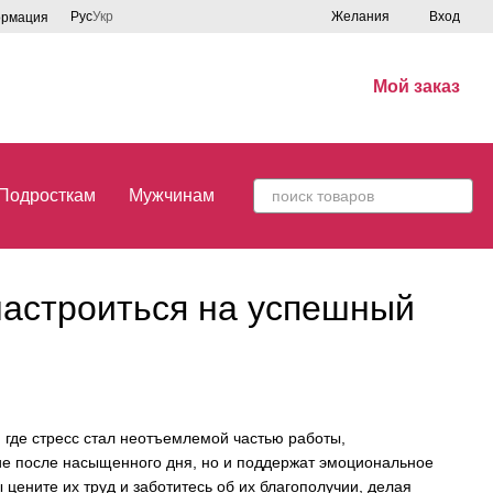
Рус
Укр
Желания
Вход
ормация
Мой заказ
Подросткам
Мужчинам
настроиться на успешный
 где стресс стал неотъемлемой частью работы,
ие после насыщенного дня, но и поддержат эмоциональное
 цените их труд и заботитесь об их благополучии, делая