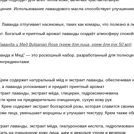
ения: Использование лавандового масла способствует улучшению
Лаванда отпугивает насекомых, таких как комары, что полезно в л
: Богатый и приятный аромат лаванды создаёт атмосферу спокойс
ванда и Мед Bulgarian Rose (крем для лица, крем для рук 50 мл)
анда и Мед" — это роскошный набор, разработанный для полноценн
ингредиентами:
Крем содержит натуральный мёд и экстракт лаванды, обеспечивая ин
, а лаванда успокаивает и придаёт приятный аромат.
тракт лаванды, экстракт мёда, глицерин, гидроксимочевина.
ти крем на предварительно очищенную, сухую кожу рук.
:
Крем содержит экстракт болгарской розы, которая славится своим
ожи лица, уменьшает морщины и улучшает текстуру. Крем также о
ракт лаванды, экстракт мёда, гиалуроновая кислота, гидролизован
ить на очищенную кожу лица, шеи и декольте утром и вечером.