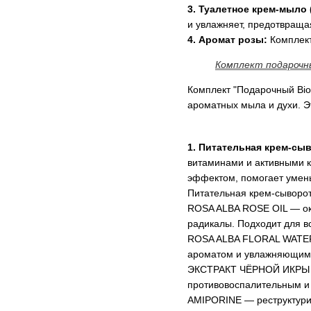
3. Туалетное крем-мыло (
и увлажняет, предотвраща
4. Аромат розы:
Комплект
Комплект подарочны
Комплект "Подарочный Bio
ароматных мыла и духи. Э
1. Питательная крем-сыв
витаминами и активными к
эффектом, помогает умен
Питательная крем-сыворот
ROSA ALBA ROSE OIL — ока
радикалы. Подходит для вс
ROSA ALBA FLORAL WATER 
ароматом и увлажняющими
ЭКСТРАКТ ЧЁРНОЙ ИКРЫ — 
противовоспалительным и 
AMIPORINE — реструктури