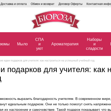
Доставка и оплата
Обмен и возврат
Договор Оферты
Контактная инф
СПА
Наборы
фюмы
Мыло
и
Ароматерапия
и
уют
сладости
ие идеи подарков для учителя: как настроиться на успешный учебный год
и подарков для учителя: как 
д
зможность выразить благодарность учителям. В современном мире,
анут идеальным подарком. Они не только помогут снять напряжен
я их настроение и самочувствие. Такой подарок показывает, что вы