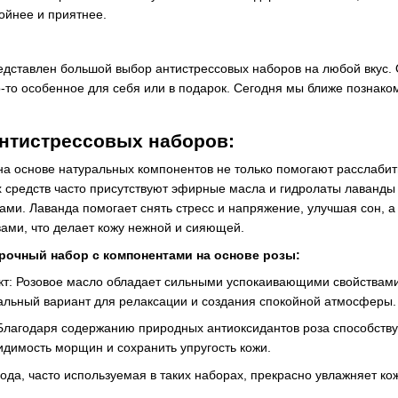
ойнее и приятнее.
дставлен большой выбор антистрессовых наборов на любой вкус.
-то особенное для себя или в подарок. Сегодня мы ближе познако
нтистрессовых наборов:
на основе натуральных компонентов не только помогают расслабить
их средств часто присутствуют эфирные масла и гидролаты лаванд
ми. Лаванда помогает снять стресс и напряжение, улучшая сон, 
ами, что делает кожу нежной и сияющей.
рочный набор с компонентами на основе розы:
: Розовое масло обладает сильными успокаивающими свойствами,
еальный вариант для релаксации и создания спокойной атмосферы.
 Благодаря содержанию природных антиоксидантов роза способству
идимость морщин и сохранить упругость кожи.
ода, часто используемая в таких наборах, прекрасно увлажняет к