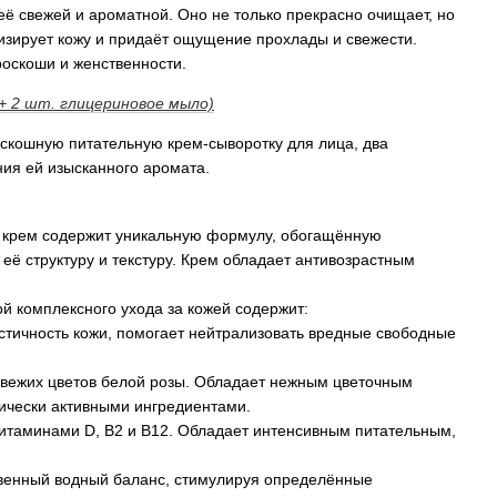
её свежей и ароматной. Оно не только прекрасно очищает, но
низирует кожу и придаёт ощущение прохлады и свежести.
оскоши и женственности.
+ 2 шт. глицериновое мыло)
оскошную питательную крем-сыворотку для лица, два
ния ей изысканного аромата.
 крем содержит уникальную формулу, обогащённую
её структуру и текстуру. Крем обладает антивозрастным
й комплексного ухода за кожей содержит:
стичность кожи, помогает нейтрализовать вредные свободные
вежих цветов белой розы. Обладает нежным цветочным
чески активными ингредиентами.
таминами D, B2 и B12. Обладает интенсивным питательным,
венный водный баланс, стимулируя определённые