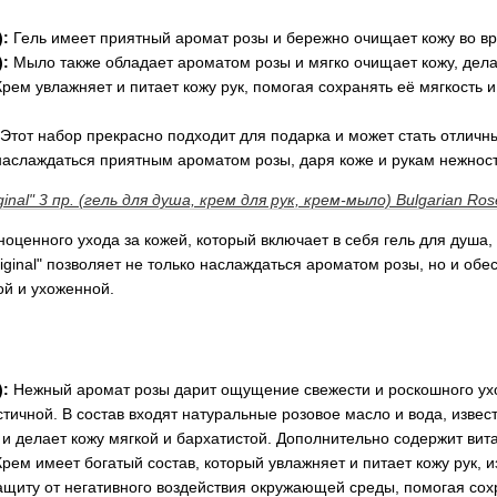
):
Гель имеет приятный аромат розы и бережно очищает кожу во вр
):
Мыло также обладает ароматом розы и мягко очищает кожу, делая
Крем увлажняет и питает кожу рук, помогая сохранять её мягкость 
Этот набор прекрасно подходит для подарка и может стать отличн
наслаждаться приятным ароматом розы, даря коже и рукам нежност
nal" 3 пр. (гель для душа, крем для рук, крем-мыло) Bulgarian Ros
оценного ухода за кожей, который включает в себя гель для душа,
riginal" позволяет не только наслаждаться ароматом розы, но и обе
ой и ухоженной.
):
Нежный аромат розы дарит ощущение свежести и роскошного ухо
астичной. В состав входят натуральные розовое масло и вода, из
 и делает кожу мягкой и бархатистой. Дополнительно содержит в
Крем имеет богатый состав, который увлажняет и питает кожу рук, 
щиту от негативного воздействия окружающей среды, помогая сохр