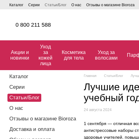
Перейти к основному контенту
Каталог
Серии
Статьи/Блог
О нас
Отзывы о магазине Bioroza
0 800 211 588
Уход
Акции и
за
Косметика
Уход за
Пар
новинки
кожей
для тела
волосами
лица
Каталог
Главная
Статьи/Блог
Лучш
Лучшие иде
Серии
учебный го
Статьи/Блог
О нас
24 августа 2024
Отзывы о магазине Bioroza
1 сентября — отличная во
Доставка и оплата
антистрессовые наборы ст
здоровье учителей, повыша