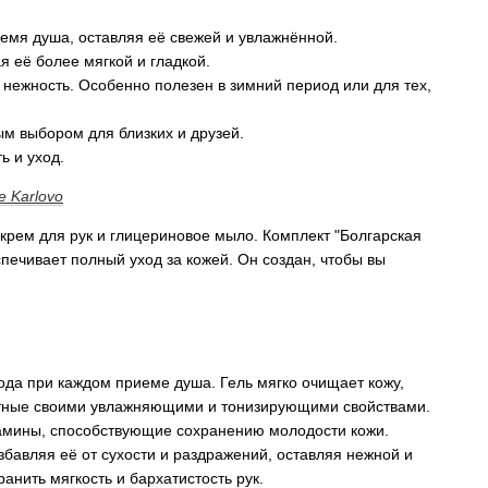
емя душа, оставляя её свежей и увлажнённой.
 её более мягкой и гладкой.
и нежность. Особенно полезен в зимний период или для тех,
ым выбором для близких и друзей.
ь и уход.
e Karlovo
 крем для рук и глицериновое мыло. Комплект "Болгарская
спечивает полный уход за кожей. Он создан, чтобы вы
да при каждом приеме душа. Гель мягко очищает кожу,
вестные своими увлажняющими и тонизирующими свойствами.
итамины, способствующие сохранению молодости кожи.
избавляя её от сухости и раздражений, оставляя нежной и
анить мягкость и бархатистость рук.