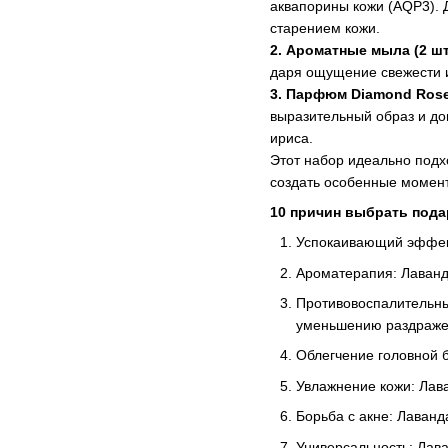
аквапорины кожи (AQP3). 
старением кожи.
2. Ароматные мыла (2 шт.
даря ощущение свежести 
3. Парфюм Diamond Rose
выразительный образ и до
ириса.
Этот набор идеально подх
создать особенные момент
10 причин выбрать пода
Успокаивающий эффект
Ароматерапия: Лаванд
Противовоспалительны
уменьшению раздраже
Облегчение головной б
Увлажнение кожи: Лава
Борьба с акне: Лаванд
Универсальность: Лава