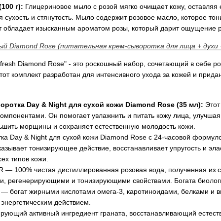
100 г):
Глицериновое мыло с розой мягко очищает кожу, оставляя 
я сухость и стянутость. Мыло содержит розовое масло, которое то
 обладает изысканным ароматом розы, который дарит ощущение р
й Diamond Rose (питательная крем-сыворотка для лица + духи 
fresh Diamond Rose" - это роскошный набор, сочетающий в себе р
тот комплект разработан для интенсивного ухода за кожей и прида
оротка Day & Night для сухой кожи Diamond Rose (35 мл):
Этот
омпонентами. Он помогает увлажнить и питать кожу лица, улучшая 
ьшить морщины и сохраняет естественную молодость кожи.
ка Day & Night для сухой кожи Diamond Rose с 24-часовой формуло
зывает тонизирующее действие, восстанавливает упругость и эла
ех типов кожи.
— 100% чистая дистиллированная розовая вода, полученная из с
, регенерирующими и тонизирующими свойствами. Богата биологи
богат жирными кислотами омега-3, каротиноидами, белками и ви
энергетическим действием.
рующий активный ингредиент граната, восстанавливающий естест