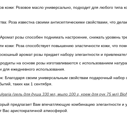
ов кожи: Розовое масло универсально, подходит для любого типа ко
тва: Роза известна своими антисептическими свойствами, что дела
Аромат розы способен поднимать настроение, снижать уровень тре
и кожи: Роза способствует повышению эластичности кожи, что помо
оскошный аромат розы придает набору элегантности и привлекател
родукты на основе розы изготавливаются с использованием натура
и для ежедневного использования.
к: Благодаря своим универсальным свойствам подарочный набор с
тий, таких как 1 сентября.
lgaria (гель для душа 330 мл, мыло 100 г, крем для рук 75 мл) Bio
орый предлагает Вам впечатляющую комбинацию элегантности и у
т Вас аристократичной атмосферой.