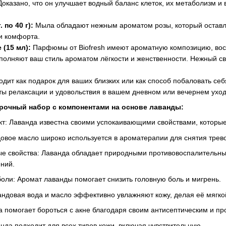
Доказано, что он улучшает водный баланс клеток, их метаболизм 
 по 40 г):
Мыла обладают нежным ароматом розы, который оставл
и комфорта.
 (15 мл):
Парфюмы от Biofresh имеют ароматную композицию, вос
полняют ваш стиль ароматом лёгкости и женственности. Нежный све
одит как подарок для ваших близких или как способ побаловать с
ы релаксации и удовольствия в вашем дневном или вечернем уход
рочный набор с компонентами на основе лаванды:
: Лаванда известна своими успокаивающими свойствами, которые п
овое масло широко используется в ароматерапии для снятия трев
е свойства: Лаванда обладает природными противовоспалительн
ний.
оли: Аромат лаванды помогает снизить головную боль и мигрень.
ндовая вода и масло эффективно увлажняют кожу, делая её мягкой
а помогает бороться с акне благодаря своим антисептическим и п
нда подходит для всех типов кожи, включая чувствительную.