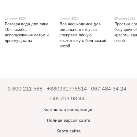
12 июля 2026
5 июля 2026
28 июня 2026
Розовая вода для лица:
Всё необходимое для
Простые со
10 способов
идеального отпуска:
безупречно
использования летом и
собираем лёгкую
красоты ваш
преимущества
косметичку с болгарской
розой
розой
0 800 211 588
+380931775514
067 484 34 24
048 703 93 44
Контактная информация
Полная версия сайта
Карта сайта