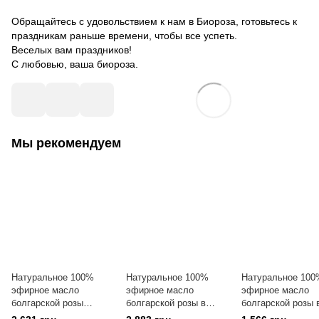
Обращайтесь с удовольствием к нам в Биороза, готовьтесь к
праздникам раньше времени, чтобы все успеть.
Веселых вам праздников!
С любовью, ваша биороза.
Мы рекомендуем
Натуральное 100%
Натуральное 100%
Натуральное 100
эфирное масло
эфирное масло
эфирное масло
болгарской розы
болгарской розы в
болгарской розы 
"Regina Roses"
мускале Bulgarian Rose
мускале Bulgaria