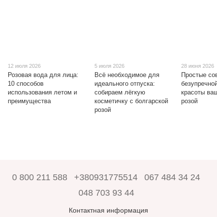
12 июля 2026
5 июля 2026
28 июня 2026
Розовая вода для лица:
Всё необходимое для
Простые со
10 способов
идеального отпуска:
безупречно
использования летом и
собираем лёгкую
красоты ваш
преимущества
косметичку с болгарской
розой
розой
0 800 211 588
+380931775514
067 484 34 24
048 703 93 44
Контактная информация