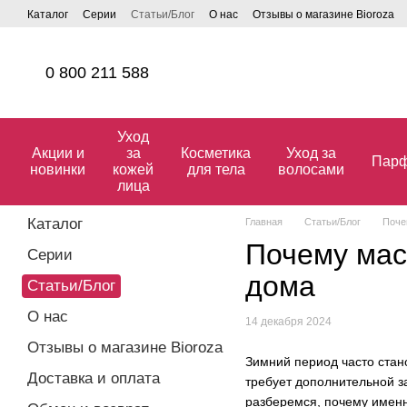
Перейти к основному контенту
Каталог
Серии
Статьи/Блог
О нас
Отзывы о магазине Bioroza
0 800 211 588
Уход
Акции и
за
Косметика
Уход за
Пар
новинки
кожей
для тела
волосами
лица
Каталог
Главная
Статьи/Блог
Поче
Почему мас
Серии
дома
Статьи/Блог
О нас
14 декабря 2024
Отзывы о магазине Bioroza
Зимний период часто стано
Доставка и оплата
требует дополнительной з
разберемся, почему именн