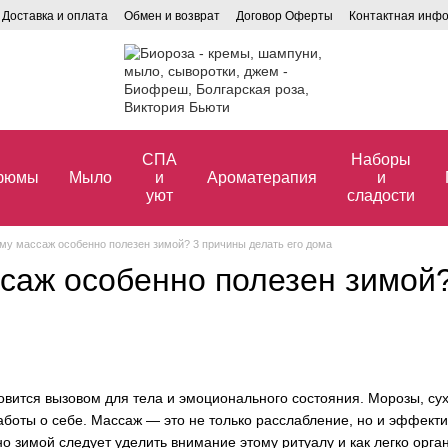
Доставка и оплата
Обмен и возврат
Договор Оферты
Контактная инф
СПА
Наборы
фюмы
Мыло
и
Ароматерапия
и
уют
сладости
му массаж особенно полезен зимой? 3 причины делать его дома
саж особенно полезен зимой?
вится вызовом для тела и эмоционального состояния. Морозы, сухо
аботы о себе. Массаж — это не только расслабление, но и эффект
о зимой следует уделить внимание этому ритуалу и как легко орга