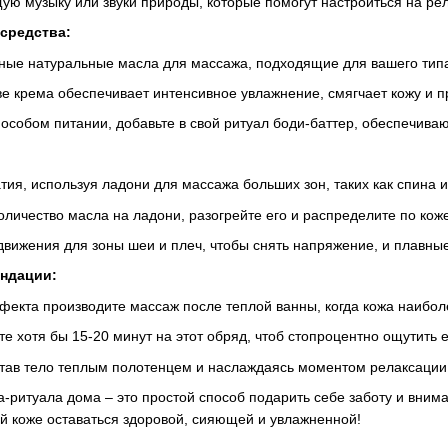
ю музыку или звуки природы, которые помогут настроиться на ре
средства:
ные натуральные масла для массажа, подходящие для вашего типа
ве крема обеспечивает интенсивное увлажнение, смягчает кожу и п
 особом питании, добавьте в свой ритуал боди-баттер, обеспечив
тия, используя ладони для массажа больших зон, таких как спина и
личество масла на ладони, разогрейте его и распределите по коже
движения для зоны шеи и плеч, чтобы снять напряжение, и плавные
ндации:
екта производите массаж после теплой ванны, когда кожа наиболе
е хотя бы 15-20 минут на этот обряд, чтоб стопроцентно ощутить е
утав тело теплым полотенцем и наслаждаясь моментом релаксации
а-ритуала дома – это простой способ подарить себе заботу и вни
й коже оставаться здоровой, сияющей и увлажненной!