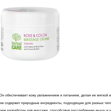
 Он обеспечивает кожу увлажнением и питанием, делая ее мягкой и
рем содержит природные ингредиенты, подходящие для разных типо
Крем разработан для массажа, способствуя расслаблению мышц и 