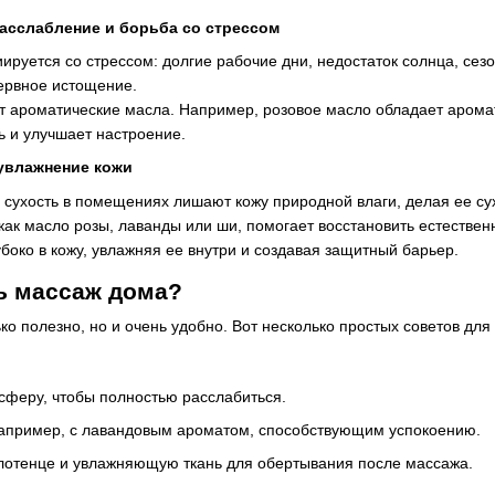
асслабление и борьба со стрессом
иируется со стрессом: долгие рабочие дни, недостаток солнца, се
ервное истощение.
т ароматические масла. Например, розовое масло обладает аром
ь и улучшает настроение.
увлажнение кожи
 сухость в помещениях лишают кожу природной влаги, делая ее су
 как масло розы, лаванды или ши, помогает восстановить естеств
боко в кожу, увлажняя ее внутри и создавая защитный барьер.
ь массаж дома?
ко полезно, но и очень удобно. Вот несколько простых советов дл
сферу, чтобы полностью расслабиться.
например, с лавандовым ароматом, способствующим успокоению.
олотенце и увлажняющую ткань для обертывания после массажа.