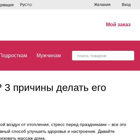
Рус
Укр
Желания
Вход
ормация
Мой заказ
Подросткам
Мужчинам
 3 причины делать его
й воздух от отопления, стресс перед праздниками – все это
ивный способ улучшить здоровье и настроение. Давайте
низовать массаж дома.