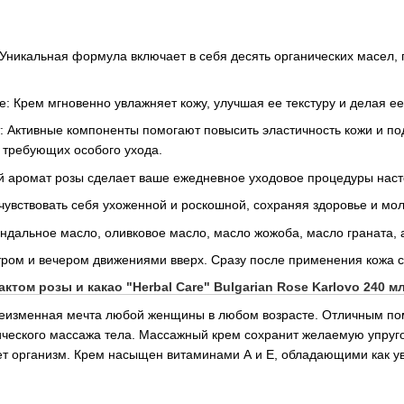
: Уникальная формула включает в себя десять органических масел
: Крем мгновенно увлажняет кожу, улучшая ее текстуру и делая ее
 Активные компоненты помогают повысить эластичность кожи и под
, требующих особого ухода.
ый аромат розы сделает ваше ежедневное уходовое процедуры на
чувствовать себя ухоженной и роскошной, сохраняя здоровье и мо
индальное масло, оливковое масло, масло жожоба, масло граната, 
тром и вечером движениями вверх. Сразу после применения кожа с
ктом розы и какао "Herbal Care" Bulgarian Rose Karlovo 240 м
неизменная мечта любой женщины в любом возрасте. Отличным пом
ческого массажа тела. Массажный крем сохранит желаемую упруго
рует организм. Крем насыщен витаминами А и Е, обладающими как