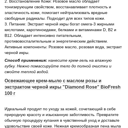
2. Восстановление Кожи: Розовое масло обладает
тонизирующим свойством, восстанавливает плотность и
эластичность кожи, помогает нейтрализовать вредные
свободные радикалы. Подходит для всех типов кожи.
3. Питание: Экстракт черной икры богат омега-3 жирными
кислотами, каротиноидами, белками и витаминами D, B2 и
B12. Обладает интенсивно питательным,
противовоспалительным и энергетическим действием.
Активные компоненты: Розовое масло, розовая вода, экстракт
черной икры.
Способ применения:
нанесите крем-гель на влажную
губку. Нежно помассируйте тело до полной очистки и
смойте теплой водой.
Освежающее крем-мыло с маслом розы и
экстрактом черной икры "Diamond Rose" BioFresh
100 г
Идеальный продукт по уходу за кожей, сочетающий в себе
природную красоту и изысканную заботливость. Превратите
обычную процедуру купания в чувственный уход и доставьте
удовольствие своей коже. Нежная кремообразная пена мыла