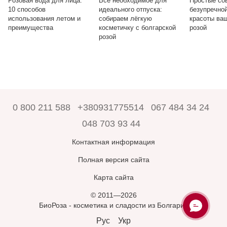
Розовая вода для лица:
Всё необходимое для
Простые со
10 способов
идеального отпуска:
безупречно
использования летом и
собираем лёгкую
красоты ваш
преимущества
косметичку с болгарской
розой
розой
0 800 211 588
+380931775514
067 484 34 24
048 703 93 44
Контактная информация
Полная версия сайта
Карта сайта
© 2011—2026
БиоРоза - косметика и сладости из Болгарии
Рус
Укр